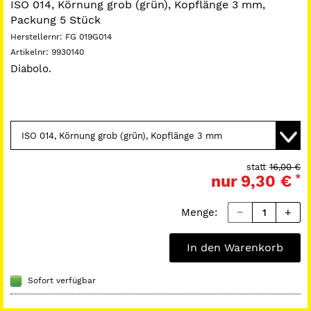
ISO 014, Körnung grob (grün), Kopflänge 3 mm,
Packung 5 Stück
Herstellernr:
FG 019G014
Artikelnr:
9930140
Diabolo.
statt
16,00 €
nur
9,30 €
*
Menge:
In den Warenkorb
Sofort verfügbar