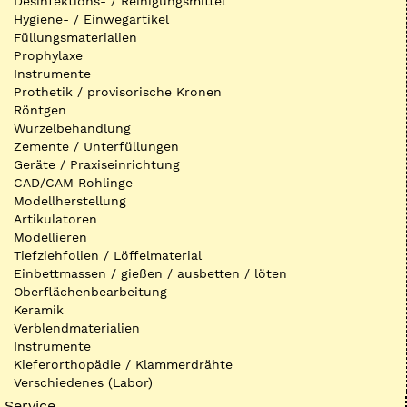
Desinfektions- / Reinigungsmittel
Hygiene- / Einwegartikel
Füllungsmaterialien
Prophylaxe
Instrumente
Prothetik / provisorische Kronen
Röntgen
Wurzelbehandlung
Zemente / Unterfüllungen
Geräte / Praxiseinrichtung
CAD/CAM Rohlinge
Modellherstellung
Artikulatoren
Modellieren
Tiefziehfolien / Löffelmaterial
Einbettmassen / gießen / ausbetten / löten
Oberflächenbearbeitung
Keramik
Verblendmaterialien
Instrumente
Kieferorthopädie / Klammerdrähte
Verschiedenes (Labor)
Service