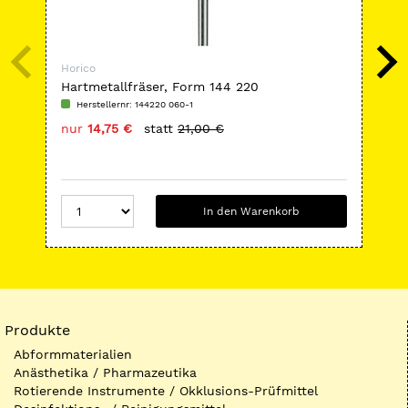
Horico
Hor
Hartmetallfräser, Form 144 220
Di
Herstellernr: 144220 060-1
H
nur
14,75 €
statt
21,00 €
nu
In den Warenkorb
Produkte
Abformmaterialien
Anästhetika / Pharmazeutika
Rotierende Instrumente / Okklusions-Prüfmittel