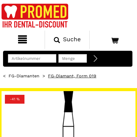
Suche
<
FG-Diamanten
>
FG-Diamant, Form 019
-41 %