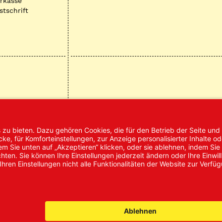
rkasse
stschrift
mpressum
AGB
Datenschutz
Nachhaltigke