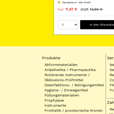
mit abgerundeter Kante
Herstellernr: 158-014SF
nur
11,87 €
statt
13,50 €
In den Warenko
Produkte
Ser
Abformmaterialien
Ne
Anästhetika / Pharmazeutika
Se
Rotierende Instrumente /
Re
Okklusions-Prüfmittel
Co
Desinfektions- / Reinigungsmittel
FA
Hygiene- / Einwegartikel
Fr
Füllungsmaterialien
Prophylaxe
Zah
Instrumente
R
Prothetik / provisorische Kronen