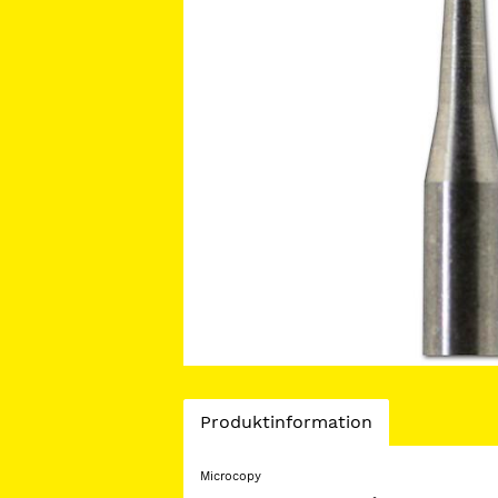
Current
Produktinformation
Tab:
Microcopy