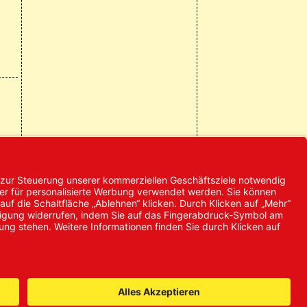
© 2024 Promed
Vertriebsgesellschaft mbH | Alle
Rechte vorbehalten
* Alle Preise zzgl. gesetzlicher
Mehrwertsteuer
it