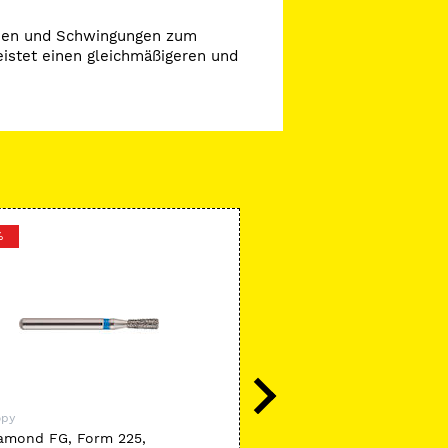
ionen und Schwingungen zum
eistet einen gleichmäßigeren und
%
-2 %
opy
Microcopy
amond FG, Form 225,
NeoDiamond FG, Form 238