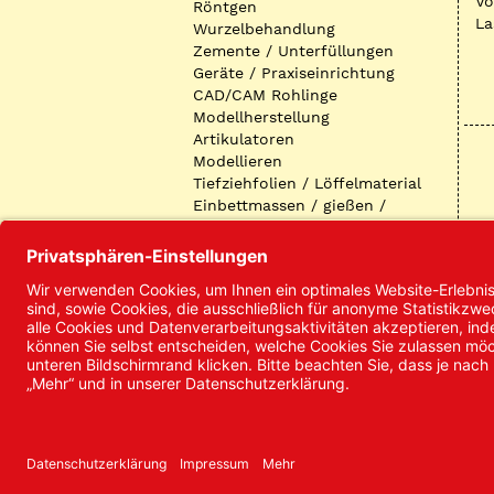
Vo
Röntgen
La
Wurzelbehandlung
Zemente / Unterfüllungen
Geräte / Praxiseinrichtung
CAD/CAM Rohlinge
Modellherstellung
Artikulatoren
Modellieren
Tiefziehfolien / Löffelmaterial
Einbettmassen / gießen /
ausbetten / löten
Oberflächenbearbeitung
Keramik
Verblendmaterialien
Instrumente
Kieferorthopädie /
Klammerdrähte
Verschiedenes (Labor)
I