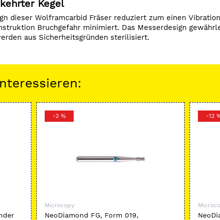
kehrter Kegel
gn dieser Wolframcarbid Fräser reduziert zum einen Vibrat
onstruktion Bruchgefahr minimiert. Das Messerdesign gewährl
erden aus Sicherheitsgründen sterilisiert.
nteressieren:
-2 %
-12 
Microcopy
Microc
nder
NeoDiamond FG, Form 019,
NeoDi