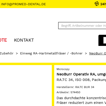
INFO@PROMED-DENTAL.DE
24
OTE
KONTAKT
 Zubehör
>
Einweg RA-Hartmetallfräser / -Bohrer
>
NeoBurr O
Microcopy
NeoBurr Operativ RA, umg
RA.TC 34, ISO 008, Packun
Herstellernr:
RA.TC BUR 34
Artikelnr:
574450
Das durchdachte konzentris
Fräser reduziert zum einen