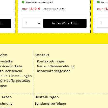
umgekehrter Kegel mit Kragen
umgek
Herstellernr: 019-009M
Herst
nur
13,19 €
statt
13,50 €
nur
11
rb
In den Warenkorb
vice
Kontakt
wsletter
Kontakt/Anfrage
rvice-Vorteile
Neukundenanmeldung
tourenschein
Kennwort vergessen
okie-Einstellungen
Q-Häufig gestellte
agen
larten
Bestellungen
echnung
Sendung verfolgen