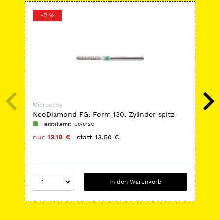
-2 %
-
Microcopy
Mic
NeoDiamond FG, Form 130, Zylinder spitz
Neo
fla
Herstellernr: 130-012C
H
nur
13,19 €
statt
13,50 €
nu
In den Warenkorb