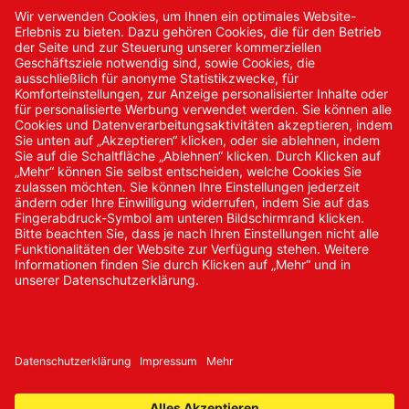
Kontakt
Kontakt/Anfrage
Neukundenanmeldung
Kennwort vergessen
Bestellungen
Sendung verfolgen
© 2024 Promed Vertriebsgesellschaft mbH | Alle Rechte
vorbehalten
* Alle Preise zzgl. gesetzlicher Mehrwertsteuer