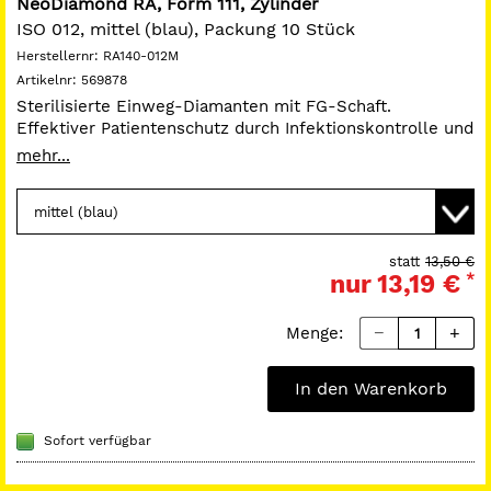
NeoDiamond RA, Form 111, Zylinder
ISO 012, mittel (blau), Packung 10 Stück
Herstellernr:
RA140-012M
Artikelnr:
569878
Sterilisierte Einweg-Diamanten mit FG-Schaft.
Effektiver Patientenschutz durch Infektionskontrolle und
hygienischen Einmalgebrauch. Die Triton Bonding
mehr...
Technologie sorgt für lange Haltbarkeit der Diamanten
bei der Anwendung. Die Diamanten haben einen 20 %
höheren Schneidekantenanteil als herkömmliche
Diamanten.
Schaft RA.
statt
13,50 €
nur
13,19 €
*
Menge:
In den Warenkorb
Sofort verfügbar