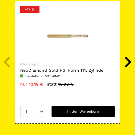
-17 %
-
Microcopy
Mic
NeoDiamond Gold FG, Form 111, Zylinder
Ne
flach
Keg
Herstellernr: G/111-014C
H
nur
13,19 €
statt
15,90 €
nu
In den Warenkorb