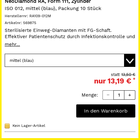
NeoDiamond RA, Form 111, Zylinder
ISO 012, mittel (blau), Packung 10 Stück
Herstellernr:
RA109-012M
Artikelnr:
569875
Sterilisierte Einweg-Diamanten mit FG-Schaft.
Effektiver Patientenschutz durch Infektionskontrolle und
hygienischen Einmalgebrauch. Die Triton Bonding
mehr...
Technologie sorgt für lange Haltbarkeit der Diamanten
bei der Anwendung. Die Diamanten haben einen 20 %
höheren Schneidekantenanteil als herkömmliche
Diamanten.
Schaft RA.
statt
13,50 €
nur
13,19 €
*
Menge:
In den Warenkorb
Kein Lager-Artikel