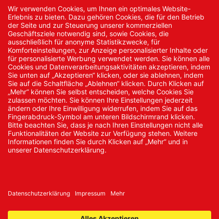
Kontakt
Kontakt/Anfrage
Neukundenanmeldung
Kennwort vergessen
Bestellungen
Sendung verfolgen
© 2024 Promed Vertriebsgesellschaft mbH | Alle Rechte
vorbehalten
* Alle Preise zzgl. gesetzlicher Mehrwertsteuer