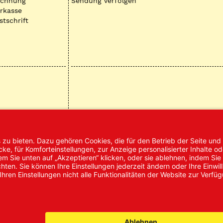
echnung
Sendung verfolgen
rkasse
stschrift