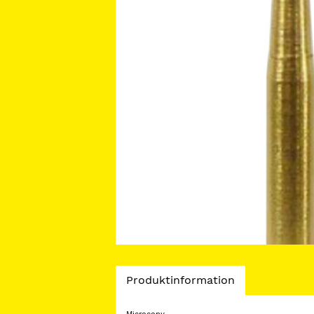
Current
Produktinformation
Tab: