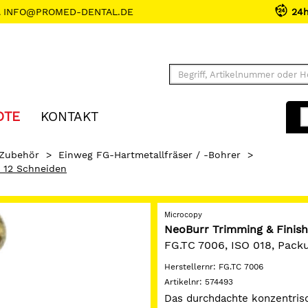
INFO@PROMED-DENTAL.DE
24
OTE
KONTAKT
 Zubehör
>
Einweg FG-Hartmetallfräser / -Bohrer
>
, 12 Schneiden
Microcopy
NeoBurr Trimming & Finish
FG.TC 7006, ISO 018, Pack
Herstellernr:
FG.TC 7006
Artikelnr:
574493
Das durchdachte konzentris