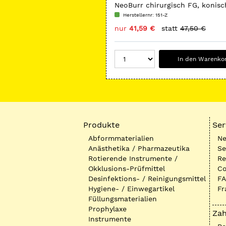
NeoBurr chirurgisch FG, konisc
Herstellernr: 151-Z
nur
41,59 €
statt
47,50 €
In den Warenko
Produkte
Ser
Abformmaterialien
Ne
Anästhetika / Pharmazeutika
Se
Rotierende Instrumente /
Re
Okklusions-Prüfmittel
Co
Desinfektions- / Reinigungsmittel
FA
Hygiene- / Einwegartikel
Fr
Füllungsmaterialien
Prophylaxe
Zah
Instrumente