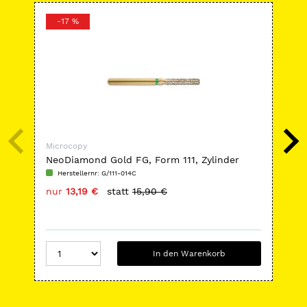
-17 %
-
Microcopy
Mic
NeoDiamond Gold FG, Form 111, Zylinder
Neo
flach
Zyl
Herstellernr: G/111-014C
H
nur
13,19 €
statt
15,90 €
nu
In den Warenkorb