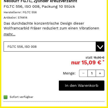
NeoBurr FG.TC, Zylinder kreuzverzahnt
FG.TC 556, ISO 008, Packung 10 Stück
Herstellernr:
FG.TC 556
Artikelnr:
574414
Das durchdachte konzentrische Design dieser
Wolframcarbid Fräser reduziert zum einen Vibrationen
und Schwingungen zum anderen wird durch die
mehr...
einteilige Konstruktion Bruchgefahr minimiert. Das
Messerdesign gewährleistet einen gleichmäßigeren und
schnelleren Schnitt. Alle NeoBurrs werden aus
Sicherheitsgründen sterilisiert.
Schaft FG.
statt
15,90 €
nur
15,09 €
*
Menge:
In den Warenkorb
Sofort verfügbar