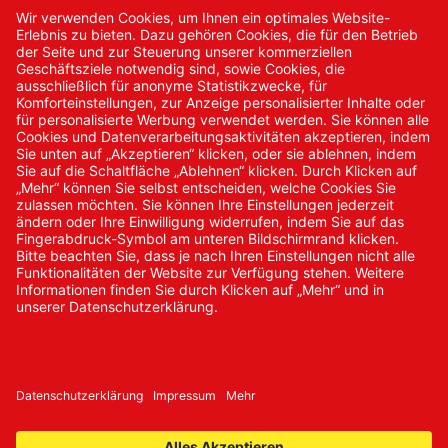
Kontakt
Kontakt/Anfrage
Neukundenanmeldung
Kennwort vergessen
Bestellungen
Sendung verfolgen
© 2024 Promed Vertriebsgesellschaft mbH | Alle Rechte
vorbehalten
* Alle Preise zzgl. gesetzlicher Mehrwertsteuer