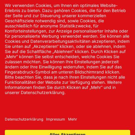
Kontakt
Kontakt/Anfrage
Neukundenanmeldung
Kennwort vergessen
Bestellungen
Sendung verfolgen
© 2024 Promed Vertriebsgesellschaft mbH | Alle Rechte
vorbehalten
* Alle Preise zzgl. gesetzlicher Mehrwertsteuer