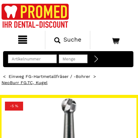
Suche
<
Einweg FG-Hartmetallfräser / -Bohrer
>
NeoBurr FG.TC, Kugel
-5 %