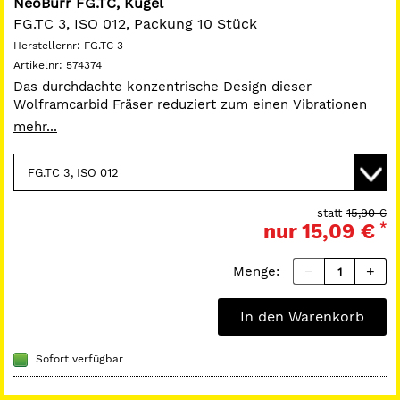
NeoBurr FG.TC, Kugel
FG.TC 3, ISO 012, Packung 10 Stück
Herstellernr:
FG.TC 3
Artikelnr:
574374
Das durchdachte konzentrische Design dieser
Wolframcarbid Fräser reduziert zum einen Vibrationen
und Schwingungen zum anderen wird durch die
mehr...
einteilige Konstruktion Bruchgefahr minimiert. Das
Messerdesign gewährleistet einen gleichmäßigeren und
schnelleren Schnitt. Alle NeoBurrs werden aus
Sicherheitsgründen sterilisiert.
Schaft FG.
statt
15,90 €
nur
15,09 €
*
Menge:
In den Warenkorb
Sofort verfügbar