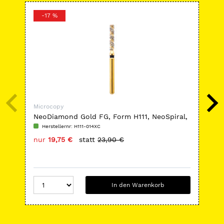
-17 %
-
Microcopy
Mic
NeoDiamond Gold FG, Form H111, NeoSpiral,
Neo
Zylinder flach
ab
Herstellernr: H111-014XC
H
nur
19,75 €
statt
23,90 €
nu
In den Warenkorb