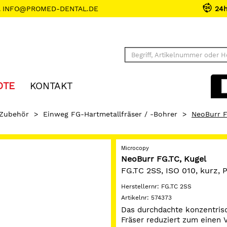
INFO@PROMED-DENTAL.DE
24
OTE
KONTAKT
 Zubehör
>
Einweg FG-Hartmetallfräser / -Bohrer
>
NeoBurr F
Microcopy
NeoBurr FG.TC, Kugel
FG.TC 2SS, ISO 010, kurz,
Herstellernr:
FG.TC 2SS
Artikelnr:
574373
Das durchdachte konzentris
Fräser reduziert zum einen