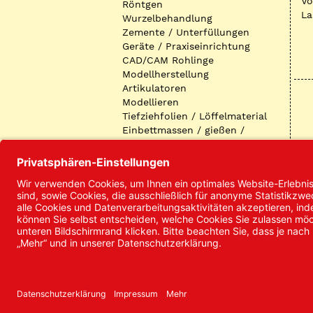
Vo
Röntgen
La
Wurzelbehandlung
Zemente / Unterfüllungen
Geräte / Praxiseinrichtung
CAD/CAM Rohlinge
Modellherstellung
Artikulatoren
Modellieren
Tiefziehfolien / Löffelmaterial
Einbettmassen / gießen /
ausbetten / löten
Oberflächenbearbeitung
Keramik
Verblendmaterialien
Instrumente
Kieferorthopädie /
Klammerdrähte
Verschiedenes (Labor)
I