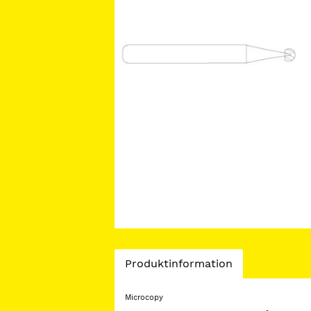
Current
Produktinformation
Tab:
Microcopy