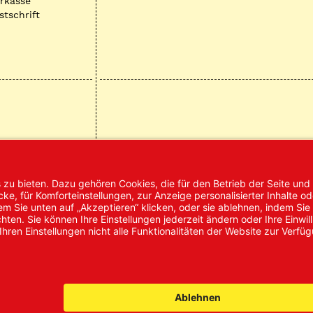
rkasse
stschrift
mpressum
AGB
Datenschutz
Nachhaltigke