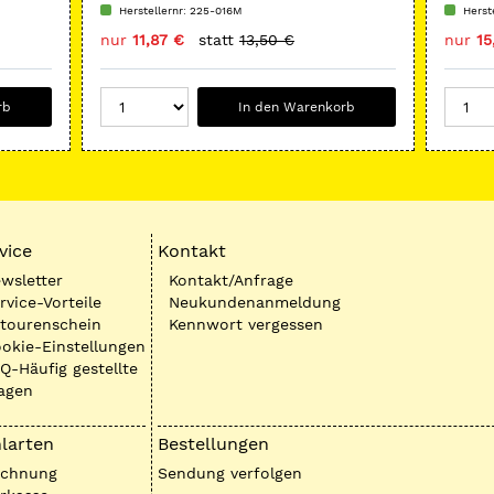
umgekehrter Kegel
Herstellernr: 225-016M
Herst
nur
11,87 €
statt
13,50 €
nur
15
rb
In den Warenkorb
vice
Kontakt
wsletter
Kontakt/Anfrage
rvice-Vorteile
Neukundenanmeldung
tourenschein
Kennwort vergessen
okie-Einstellungen
Q-Häufig gestellte
agen
larten
Bestellungen
echnung
Sendung verfolgen