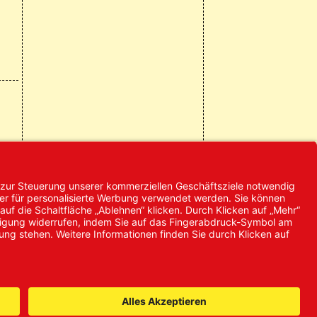
© 2024 Promed
Vertriebsgesellschaft mbH | Alle
Rechte vorbehalten
* Alle Preise zzgl. gesetzlicher
Mehrwertsteuer
it