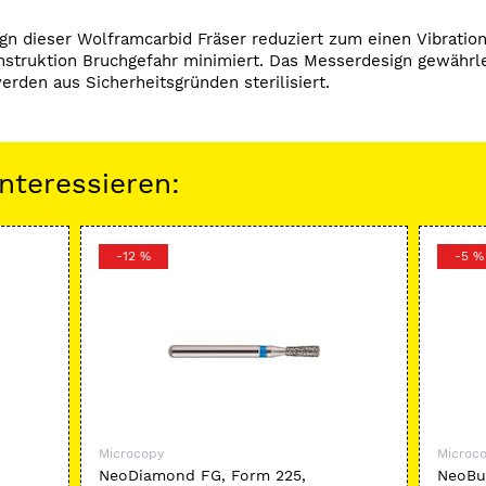
gn dieser Wolframcarbid Fräser reduziert zum einen Vibrat
onstruktion Bruchgefahr minimiert. Das Messerdesign gewährl
erden aus Sicherheitsgründen sterilisiert.
nteressieren:
-12 %
-5 %
Microcopy
Microc
,
NeoDiamond FG, Form 225,
NeoBur