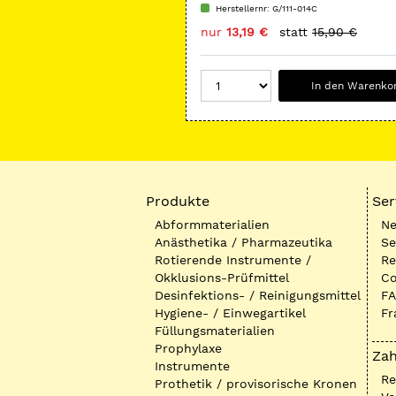
Zylinder flach
Herstellernr: G/111-014C
nur
13,19 €
statt
15,90 €
In den Warenko
Produkte
Ser
Abformmaterialien
Ne
Anästhetika / Pharmazeutika
Se
Rotierende Instrumente /
Re
Okklusions-Prüfmittel
Co
Desinfektions- / Reinigungsmittel
FA
Hygiene- / Einwegartikel
Fr
Füllungsmaterialien
Prophylaxe
Zah
Instrumente
R
Prothetik / provisorische Kronen