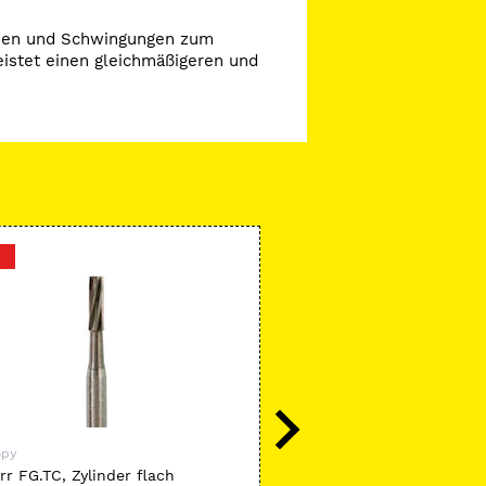
ionen und Schwingungen zum
eistet einen gleichmäßigeren und
-17 %
opy
Microcopy
r FG.TC, Zylinder flach
NeoDiamond Gold FG, For