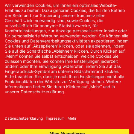
Kontakt
Kontakt/Anfrage
Neukundenanmeldung
Kennwort vergessen
Bestellungen
Sendung verfolgen
© 2024 Promed Vertriebsgesellschaft mbH | Alle Rechte
vorbehalten
* Alle Preise zzgl. gesetzlicher Mehrwertsteuer