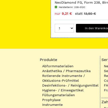
NeoDiamond FG, Form 238, Bir
Herstellernr: 238-012C
nur
9,21 €
statt
13,50 €
In den Warenko
Produkte
Ser
Abformmaterialien
Ne
Anästhetika / Pharmazeutika
Se
Rotierende Instrumente /
Re
Okklusions-Prüfmittel
Co
Desinfektions- / Reinigungsmittel
FA
Hygiene- / Einwegartikel
Fr
Füllungsmaterialien
Prophylaxe
Zah
Instrumente