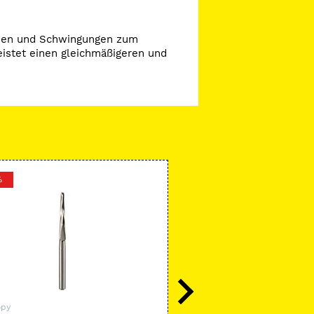
ionen und Schwingungen zum
eistet einen gleichmäßigeren und
%
-5 %
opy
Microcopy