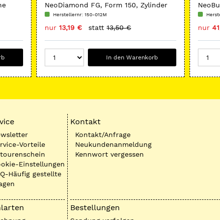
ne
NeoDiamond FG, Form 150, Zylinder
NeoBur
Stirnschneident
Herstellernr: 150-012M
Herste
nur
13,19 €
statt
13,50 €
nur
41
rb
In den Warenkorb
vice
Kontakt
wsletter
Kontakt/Anfrage
rvice-Vorteile
Neukundenanmeldung
tourenschein
Kennwort vergessen
okie-Einstellungen
Q-Häufig gestellte
agen
larten
Bestellungen