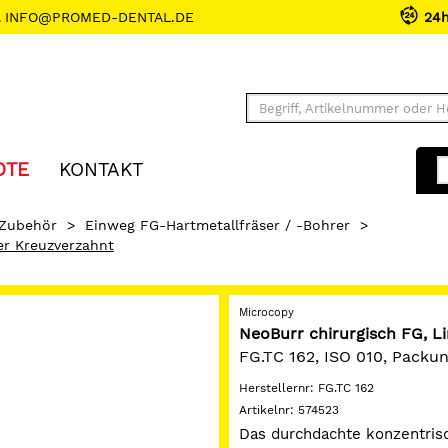
INFO@PROMED-DENTAL.DE
24
OTE
KONTAKT
 Zubehör
>
Einweg FG-Hartmetallfräser / -Bohrer
>
er Kreuzverzahnt
Microcopy
NeoBurr chirurgisch FG, 
FG.TC 162, ISO 010, Packu
Herstellernr:
FG.TC 162
Artikelnr:
574523
Das durchdachte konzentris