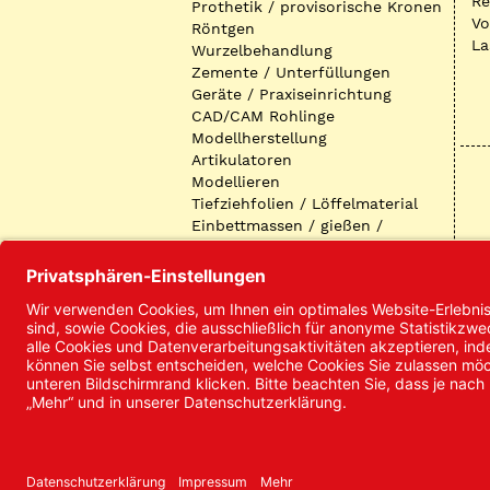
R
Prothetik / provisorische Kronen
Vo
Röntgen
La
Wurzelbehandlung
Zemente / Unterfüllungen
Geräte / Praxiseinrichtung
CAD/CAM Rohlinge
Modellherstellung
Artikulatoren
Modellieren
Tiefziehfolien / Löffelmaterial
Einbettmassen / gießen /
ausbetten / löten
Oberflächenbearbeitung
Keramik
Verblendmaterialien
Instrumente
Kieferorthopädie /
Klammerdrähte
Verschiedenes (Labor)