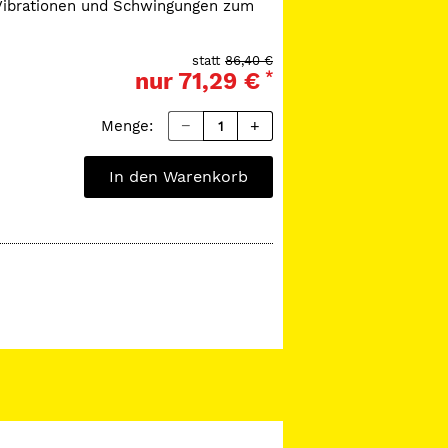
 Vibrationen und Schwingungen zum
ilige Konstruktion Bruchgefahr
 gewährleistet einen
statt
86,40 €
eren Schnitt. Alle NeoBurrs werden
nur
71,29 €
*
isiert.
.
Menge:
In den Warenkorb