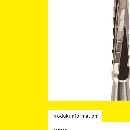
Current
Produktinformation
Tab: