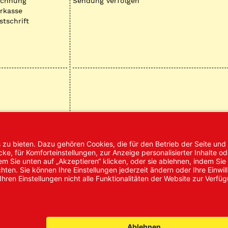
echnung
Sendung verfolgen
rkasse
stschrift