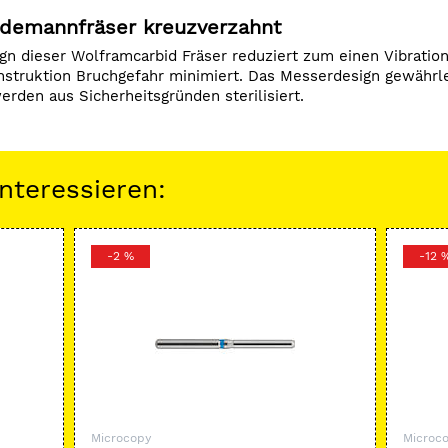
indemannfräser kreuzverzahnt
gn dieser Wolframcarbid Fräser reduziert zum einen Vibrat
onstruktion Bruchgefahr minimiert. Das Messerdesign gewährl
erden aus Sicherheitsgründen sterilisiert.
nteressieren:
-2 %
-12 
Microcopy
Microc