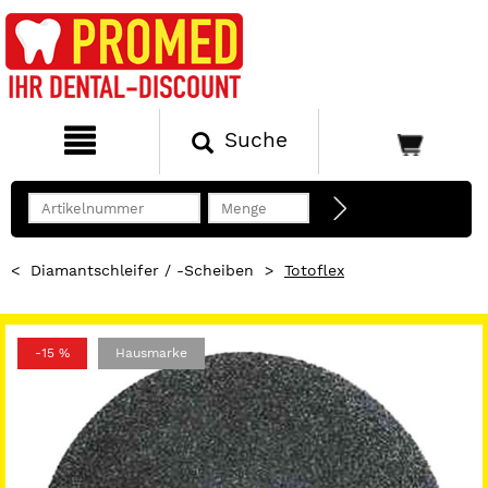
Suche
<
Diamantschleifer / -Scheiben
>
Totoflex
-15 %
Hausmarke