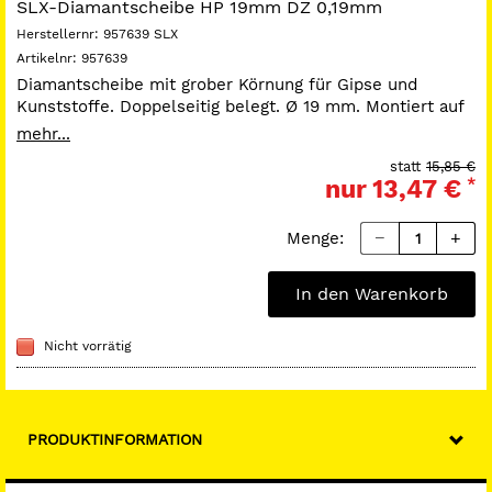
SLX-Diamantscheibe HP 19mm DZ 0,19mm
Herstellernr:
957639 SLX
Artikelnr:
957639
Diamantscheibe mit grober Körnung für Gipse und
Kunststoffe. Doppelseitig belegt. Ø 19 mm. Montiert auf
Handstückschaft.
mehr...
statt
15,85 €
nur
13,47 €
*
Menge:
In den Warenkorb
Nicht vorrätig
PRODUKTINFORMATION