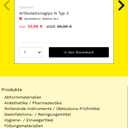
SeleXion
Sel
Artikulationsgips N Typ 3
Top
Herstellernr: 959234 SLX
H
nur
33,96 €
statt
39,95 €
nu
In den Warenkorb
Produkte
Abformmaterialien
Anästhetika / Pharmazeutika
Rotierende Instrumente / Okklusions-Prüfmittel
Desinfektions- / Reinigungsmittel
Hygiene- / Einwegartikel
Füllungsmaterialien