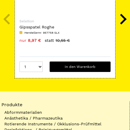
SeleXion
Sel
Gipsspatel Roghe
Art
Herstellernr: 957758 SLX
H
nur
8,97 €
statt
10,55 €
nu
In den Warenkorb
Produkte
Abformmaterialien
Anästhetika / Pharmazeutika
Rotierende Instrumente / Okklusions-Prüfmittel
Desinfektions- / Reinigungsmittel