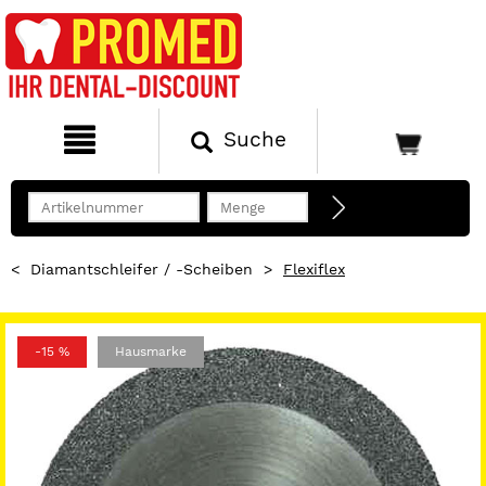
Suche
<
Diamantschleifer / -Scheiben
>
Flexiflex
-15 %
Hausmarke