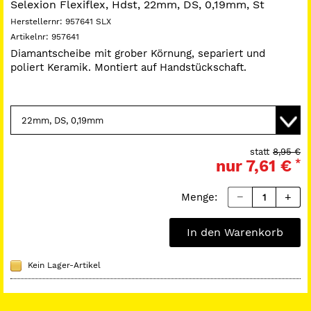
Selexion Flexiflex, Hdst, 22mm, DS, 0,19mm, St
Herstellernr:
957641 SLX
Artikelnr:
957641
Diamantscheibe mit grober Körnung, separiert und
poliert Keramik. Montiert auf Handstückschaft.
statt
8,95 €
nur
7,61 €
*
Menge:
In den Warenkorb
Kein Lager-Artikel