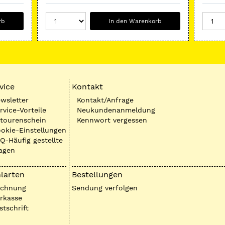
rb
In den Warenkorb
vice
Kontakt
wsletter
Kontakt/Anfrage
rvice-Vorteile
Neukundenanmeldung
tourenschein
Kennwort vergessen
okie-Einstellungen
Q-Häufig gestellte
agen
larten
Bestellungen
echnung
Sendung verfolgen
rkasse
stschrift