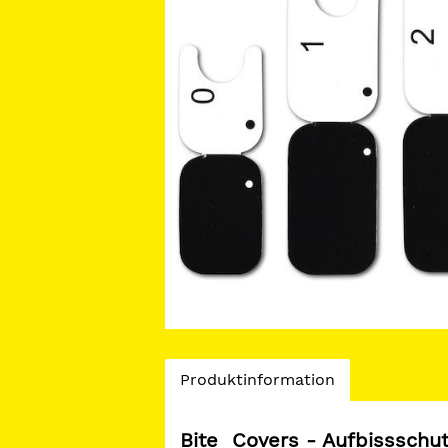
Current
Produktinformation
Tab:
Bite Covers - Aufbissschut