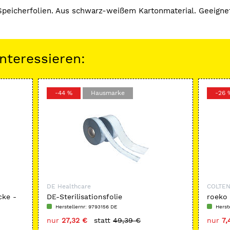
Speicherfolien. Aus schwarz-weißem Kartonmaterial. Geeigne
nteressieren:
-44 %
Hausmarke
-26 
DE Healthcare
COLTE
cke -
DE-Sterilisationsfolie
roeko 
Herstellernr: 9793156 DE
Herst
nur
27,32 €
statt
49,39 €
nur
7,