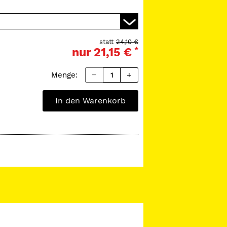
statt
24,10 €
nur
21,15 €
*
Menge:
In den Warenkorb