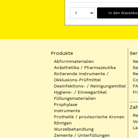
In den Warenko
Produkte
Ser
Abformmaterialien
Ne
Anästhetika / Pharmazeutika
Se
Rotierende Instrumente /
Re
Okklusions-Prüfmittel
Co
Desinfektions- / Reinigungsmittel
FA
Hygiene- / Einwegartikel
Fr
Füllungsmaterialien
Prophylaxe
Zah
Instrumente
R
Prothetik / provisorische Kronen
Vo
Röntgen
La
Wurzelbehandlung
Zemente / Unterfüllungen