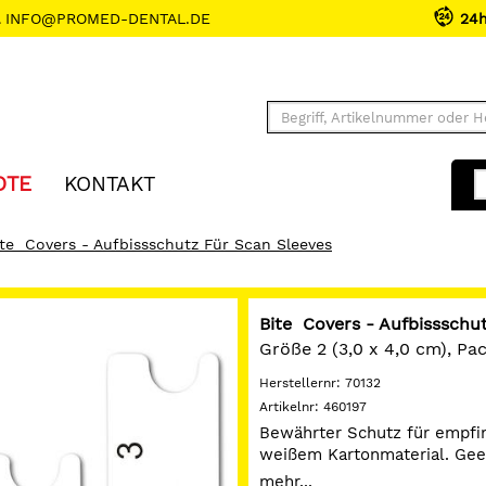
INFO@PROMED-DENTAL.DE
24
OTE
KONTAKT
ite Covers - Aufbissschutz Für Scan Sleeves
Bite Covers - Aufbissschu
Größe 2 (3,0 x 4,0 cm), P
Herstellernr:
70132
Artikelnr:
460197
Bewährter Schutz für empfin
weißem Kartonmaterial. Gee
ohne Rahmen.
mehr...