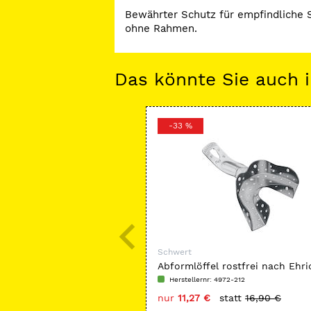
Bewährter Schutz für empfindliche 
ohne Rahmen.
Das könnte Sie auch i
-33 %
Schwert
Abformlöffel rostfrei nach Ehri
perforiert, bezahnt
Herstellernr: 4972-212
nur
11,27 €
statt
16,90 €