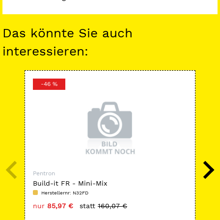
Das könnte Sie auch
interessieren:
-46 %
-
Pentron
Pen
Build-it FR - Mini-Mix
Fib
Herstellernr: N32FD
H
nur
85,97 €
statt
160,07 €
nu