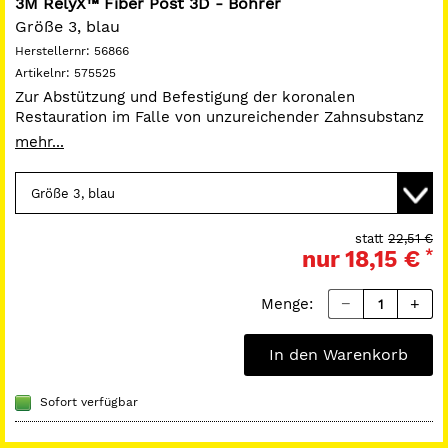
3M RelyX™ Fiber Post 3D - Bohrer
Größe 3, blau
Herstellernr:
56866
Artikelnr:
575525
Zur Abstützung und Befestigung der koronalen
Restauration im Falle von unzureichender Zahnsubstanz
(<4 mm). Höhere mechanische Retention zum
mehr...
Stumpfaufbau-Material dank koronaler 3D-Makro-
Retentionen. Starke Haftung im Wurzelkanal dank seiner
mikroporösen Oberfläche ohne Silanisierungsschritt.
Bessere Kontrolle über die Stiftposition dank
Röntgenopazität. Geringes Risiko von Wurzelfrakturen
statt
22,51 €
nur
18,15 €
*
dank dentinähnlicher Elastizität. Ästhetischere Option
gegenüber einem Metallstift.
Menge:
In den Warenkorb
Sofort verfügbar