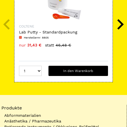
COLTENE
CO
Lab Putty - Standardpackung
AFF
Herstellernr: 8805
H
nur
31,43 €
statt
46,48 €
nu
In den Warenkorb
Produkte
Abformmaterialien
Anästhetika / Pharmazeutika
Rotierende Instrumente / Okklusions-Prüfmittel