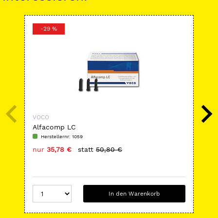
-29 %
-
VOCO
VO
Alfacomp LC
Ama
Herstellernr: 1059
H
nur
35,78 €
statt
50,80 €
nu
In den Warenkorb