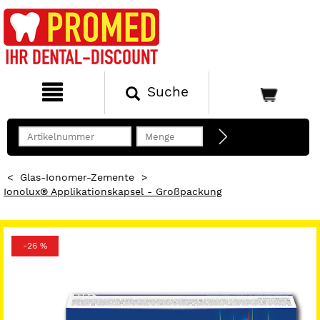
Suche
<
Glas-Ionomer-Zemente
>
Ionolux® Applikationskapsel - Großpackung
-26 %