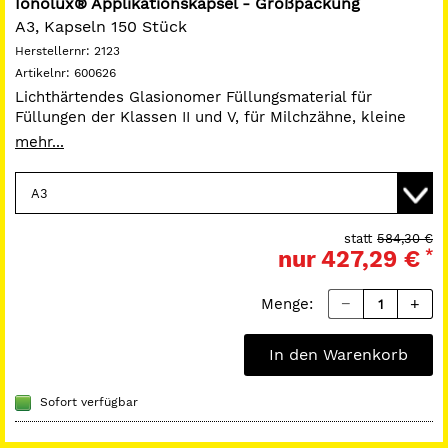
Ionolux® Applikationskapsel - Großpackung
A3, Kapseln 150 Stück
Herstellernr:
2123
Artikelnr:
600626
Lichthärtendes Glasionomer Füllungsmaterial für
Füllungen der Klassen II und V, für Milchzähne, kleine
Füllungen der Klasse I sowie für die temporäre
mehr...
Versorgung, Stumpfaufbauten und Unterfüllungen.
Ionolux ist leicht zu applizieren, sofort modellierbar und
klebt nicht am Instrument. Ein Konditionieren der
Zahnsubstanz oder Varnish sind nicht notwendig. Das
Material fließt nicht aus der Kavität.
statt
584,30 €
nur
427,29 €
*
Menge:
In den Warenkorb
Sofort verfügbar