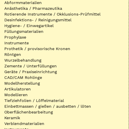
Abformmaterialien
Anästhetika / Pharmazeutika
Rotierende Instrumente / Okklusions-Prüfmittel
Desinfektions- / Reinigungsmittel
Hygiene- / Einwegartikel
Füllungsmaterialien
Prophylaxe
Instrumente
Prothetik / provisorische Kronen
Röntgen
Wurzelbehandlung
Zemente / Unterfüllungen
Geräte / Praxiseinrichtung
CAD/CAM Rohlinge
Modellherstellung
Artikulatoren
Modellieren
Tiefziehfolien / Löffelmaterial
Einbettmassen / gießen / ausbetten / löten
Oberflächenbearbeitung
Keramik
Verblendmaterialien