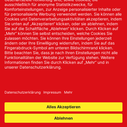
Neukundenanmeldung
Kennwort vergessen
Bestellungen
Sendung verfolgen
© 2024 Promed Vertriebsgesellschaft mbH | Alle Rechte
vorbehalten
* Alle Preise zzgl. gesetzlicher Mehrwertsteuer
Impressum
AGB
Datenschutz
Nachhaltigkeit