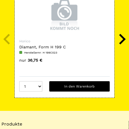
Horico
Hor
Diamant, Form H 199 C
Di
Herstellernr: H 199C023
H
nur
36,75 €
nu
In den Warenkorb
Produkte