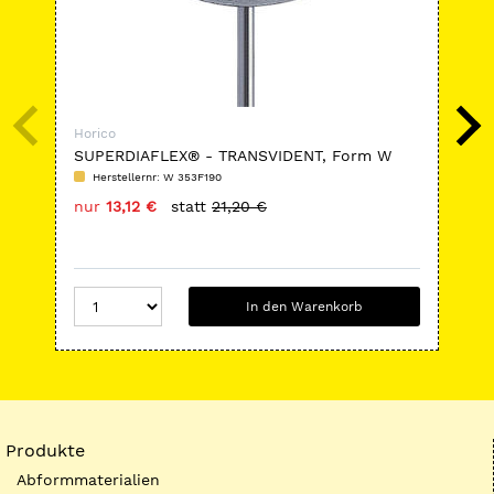
Horico
Hor
SUPERDIAFLEX® - TRANSVIDENT, Form W
FG
353 F
Herstellernr: W 353F190
H
nur
13,12 €
statt
21,20 €
nu
In den Warenkorb
Produkte
Abformmaterialien