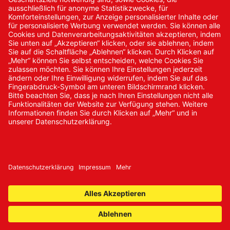
Neukundenanmeldung
Kennwort vergessen
Bestellungen
Sendung verfolgen
© 2024 Promed Vertriebsgesellschaft mbH | Alle Rechte
vorbehalten
* Alle Preise zzgl. gesetzlicher Mehrwertsteuer
Impressum
AGB
Datenschutz
Nachhaltigkeit