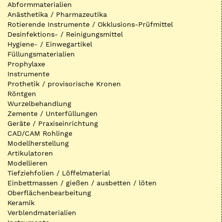
Abformmaterialien
Anästhetika / Pharmazeutika
Rotierende Instrumente / Okklusions-Prüfmittel
Desinfektions- / Reinigungsmittel
Hygiene- / Einwegartikel
Füllungsmaterialien
Prophylaxe
Instrumente
Prothetik / provisorische Kronen
Röntgen
Wurzelbehandlung
Zemente / Unterfüllungen
Geräte / Praxiseinrichtung
CAD/CAM Rohlinge
Modellherstellung
Artikulatoren
Modellieren
Tiefziehfolien / Löffelmaterial
Einbettmassen / gießen / ausbetten / löten
Oberflächenbearbeitung
Keramik
Verblendmaterialien