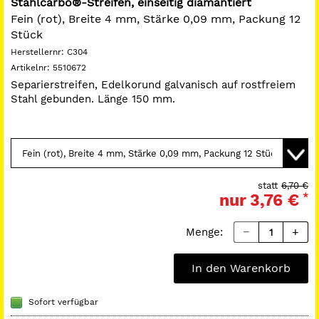
Stahlcarbo®-Streifen, einseitig diamantiert
Fein (rot), Breite 4 mm, Stärke 0,09 mm, Packung 12
Stück
Herstellernr:
C304
Artikelnr:
5510672
Separierstreifen, Edelkorund galvanisch auf rostfreiem
Stahl gebunden. Länge 150 mm.
statt
6,70 €
nur
3,76 €
*
Menge:
In den Warenkorb
Sofort verfügbar