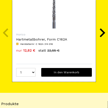
Horico
Hor
Hartmetallbohrer, Form C162A
Ha
Herstellernr: C 162A 314 016
H
nur
12,82 €
statt
22,55 €
nu
In den Warenkorb
Produkte