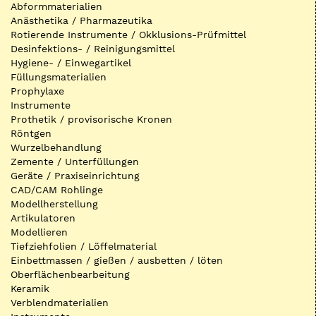
Abformmaterialien
Anästhetika / Pharmazeutika
Rotierende Instrumente / Okklusions-Prüfmittel
Desinfektions- / Reinigungsmittel
Hygiene- / Einwegartikel
Füllungsmaterialien
Prophylaxe
Instrumente
Prothetik / provisorische Kronen
Röntgen
Wurzelbehandlung
Zemente / Unterfüllungen
Geräte / Praxiseinrichtung
CAD/CAM Rohlinge
Modellherstellung
Artikulatoren
Modellieren
Tiefziehfolien / Löffelmaterial
Einbettmassen / gießen / ausbetten / löten
Oberflächenbearbeitung
Keramik
Verblendmaterialien