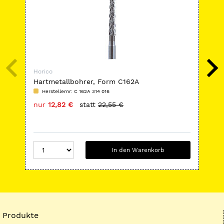
Horico
Hor
Hartmetallbohrer, Form C162A
Di
Herstellernr: C 162A 314 016
H
nur
12,82 €
statt
22,55 €
nu
In den Warenkorb
Produkte