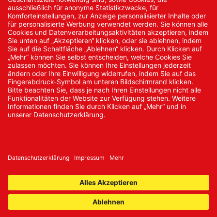
Neukundenanmeldung
Kennwort vergessen
Bestellungen
Sendung verfolgen
© 2024 Promed Vertriebsgesellschaft mbH | Alle Rechte
vorbehalten
* Alle Preise zzgl. gesetzlicher Mehrwertsteuer
Impressum
AGB
Datenschutz
Nachhaltigkeit