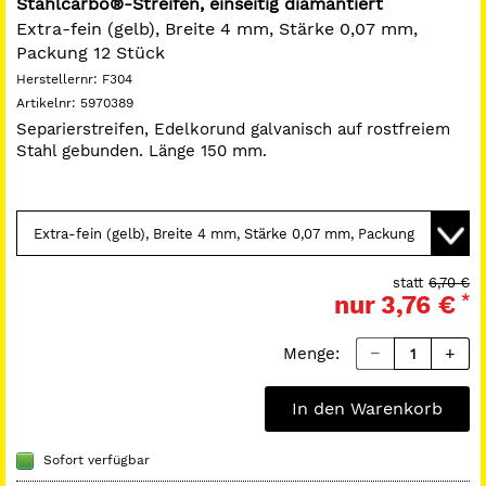
Stahlcarbo®-Streifen, einseitig diamantiert
Extra-fein (gelb), Breite 4 mm, Stärke 0,07 mm,
Packung 12 Stück
Herstellernr:
F304
Artikelnr:
5970389
Separierstreifen, Edelkorund galvanisch auf rostfreiem
Stahl gebunden. Länge 150 mm.
statt
6,70 €
nur
3,76 €
*
Menge:
In den Warenkorb
Sofort verfügbar