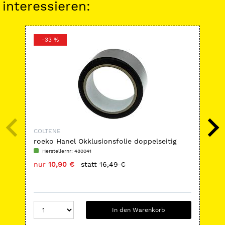
interessieren:
-33 %
-
COLTENE
CO
roeko Hanel Okklusionsfolie doppelseitig
AFF
(ohne Spender)
Herstellernr: 480041
H
nur
10,90 €
statt
16,49 €
nu
In den Warenkorb