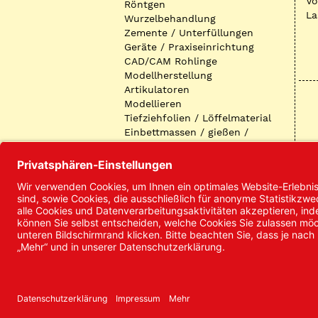
Vo
Röntgen
La
Wurzelbehandlung
Zemente / Unterfüllungen
Geräte / Praxiseinrichtung
CAD/CAM Rohlinge
Modellherstellung
Artikulatoren
Modellieren
Tiefziehfolien / Löffelmaterial
Einbettmassen / gießen /
ausbetten / löten
Oberflächenbearbeitung
Keramik
Verblendmaterialien
Instrumente
Kieferorthopädie /
Klammerdrähte
Verschiedenes (Labor)
I