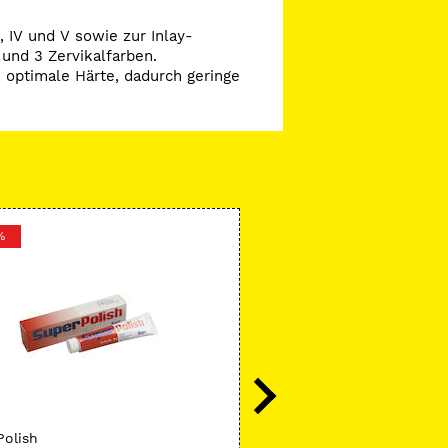
, IV und V sowie zur Inlay-
 und 3 Zervikalfarben.
, optimale Härte, dadurch geringe
%
-43 %
Kerr
Polish
Endo-Bite™ Zentrierhilfe