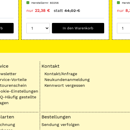
Herstellernr: 60256
Herst
nur
22,38 €
statt
44,02 €
nur
8,
rb
In den Warenkorb
vice
Kontakt
wsletter
Kontakt/Anfrage
rvice-Vorteile
Neukundenanmeldung
tourenschein
Kennwort vergessen
okie-Einstellungen
Q-Häufig gestellte
agen
larten
Bestellungen
echnung
Sendung verfolgen