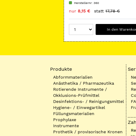
Herstellernr: 360
nur
8,15 €
statt
17,78 €
In den Warenko
Produkte
Ser
Abformmaterialien
Ne
Anästhetika / Pharmazeutika
Se
Rotierende Instrumente /
Re
Okklusions-Prüfmittel
Co
Desinfektions- / Reinigungsmittel
FA
Hygiene- / Einwegartikel
Fr
Füllungsmaterialien
Prophylaxe
Zah
Instrumente
R
Prothetik / provisorische Kronen