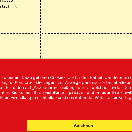
rkasse
stschrift
mpressum
AGB
Datenschutz
Nachhaltigke