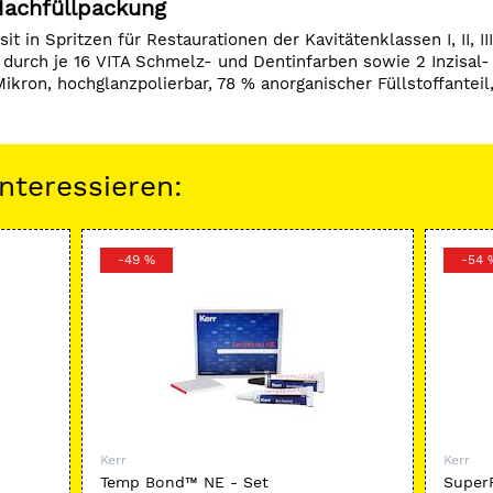
Nachfüllpackung
in Spritzen für Restaurationen der Kavitätenklassen I, II, III
 durch je 16 VITA Schmelz- und Dentinfarben sowie 2 Inzisal-
Mikron, hochglanzpolierbar, 78 % anorganischer Füllstoffanteil
nteressieren:
-49 %
-54 
Kerr
Kerr
Temp Bond™ NE - Set
Super