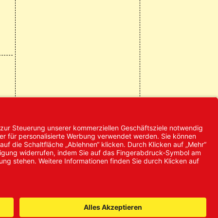
© 2024 Promed
Vertriebsgesellschaft mbH | Alle
Rechte vorbehalten
* Alle Preise zzgl. gesetzlicher
Mehrwertsteuer
it