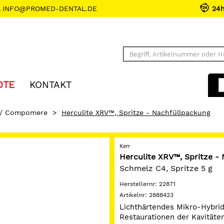
INFO@PROMED-DENTAL.DE
24
OTE
KONTAKT
 / Compomere
>
Herculite XRV™, Spritze - Nachfüllpackung
Kerr
Herculite XRV™, Spritze -
Schmelz C4, Spritze 5 g
Herstellernr:
22871
Artikelnr:
2888423
Lichthärtendes Mikro-Hybrid
Restaurationen der Kavitätenk