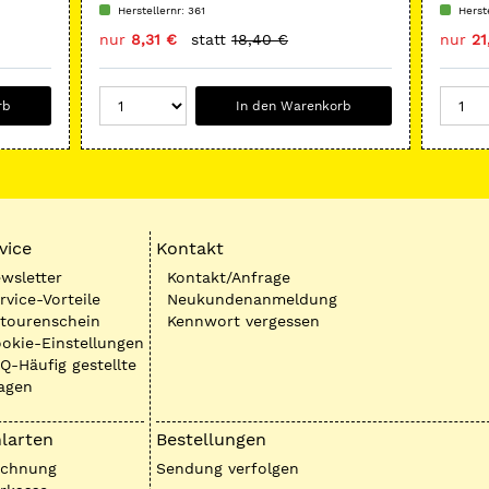
Herstellernr: 361
Herst
nur
8,31 €
statt
18,40 €
nur
21
rb
In den Warenkorb
vice
Kontakt
wsletter
Kontakt/Anfrage
rvice-Vorteile
Neukundenanmeldung
tourenschein
Kennwort vergessen
okie-Einstellungen
Q-Häufig gestellte
agen
larten
Bestellungen
echnung
Sendung verfolgen