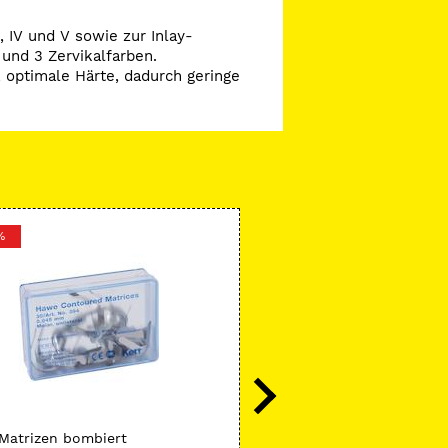
, IV und V sowie zur Inlay-
 und 3 Zervikalfarben.
, optimale Härte, dadurch geringe
%
-43 %
Kerr
Matrizen bombiert
Take 1™ Advanced™ Bite R