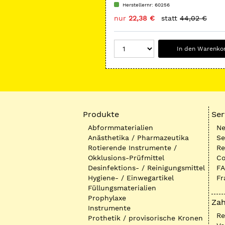
Herstellernr: 60256
nur
22,38 €
statt
44,02 €
In den Warenko
Produkte
Ser
Abformmaterialien
Ne
Anästhetika / Pharmazeutika
Se
Rotierende Instrumente /
Re
Okklusions-Prüfmittel
Co
Desinfektions- / Reinigungsmittel
FA
Hygiene- / Einwegartikel
Fr
Füllungsmaterialien
Prophylaxe
Zah
Instrumente
R
Prothetik / provisorische Kronen