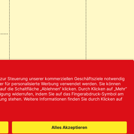
© 2024 Promed
Vertriebsgesellschaft mbH | Alle
Rechte vorbehalten
* Alle Preise zzgl. gesetzlicher
Mehrwertsteuer
it