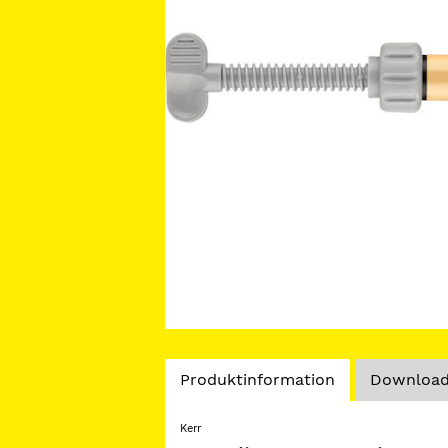
Current
Produktinformation
Downloads
Tab:
Kerr