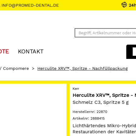
INFO@PROMED-DENTAL.DE
24
OTE
KONTAKT
 / Compomere
>
Herculite XRV™, Spritze - Nachfüllpackung
Kerr
Herculite XRV™, Spritze -
Schmelz C3, Spritze 5 g
Herstellernr:
22870
Artikelnr:
2888415
Lichthärtendes Mikro-Hybrid
Restaurationen der Kavitätenk