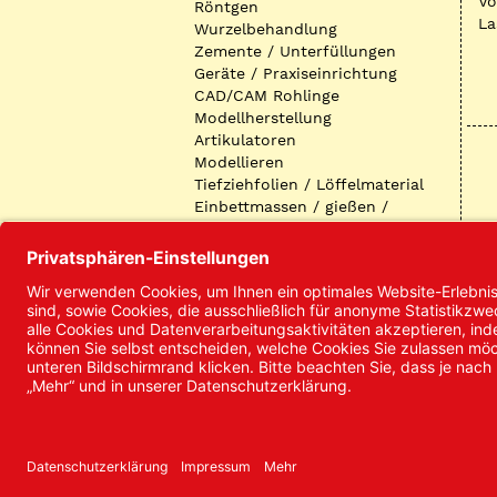
Vo
Röntgen
La
Wurzelbehandlung
Zemente / Unterfüllungen
Geräte / Praxiseinrichtung
CAD/CAM Rohlinge
Modellherstellung
Artikulatoren
Modellieren
Tiefziehfolien / Löffelmaterial
Einbettmassen / gießen /
ausbetten / löten
Oberflächenbearbeitung
Keramik
Verblendmaterialien
Instrumente
Kieferorthopädie /
Klammerdrähte
Verschiedenes (Labor)
I