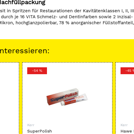
Nachfüllpackung
in Spritzen für Restaurationen der Kavitätenklassen I, II, III
 durch je 16 VITA Schmelz- und Dentinfarben sowie 2 Inzisal-
Mikron, hochglanzpolierbar, 78 % anorganischer Füllstoffanteil
nteressieren:
-54 %
-45 
Kerr
Kerr
SuperPolish
Hawe 