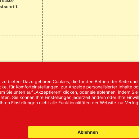
rkasse
stschrift
mpressum
AGB
Datenschutz
Nachhaltigke