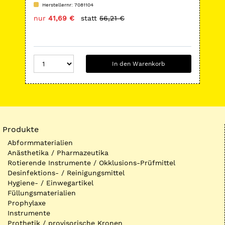
Herstellernr: 7081104
H
nur
41,69 €
statt
56,21 €
nu
In den Warenkorb
Produkte
Abformmaterialien
Anästhetika / Pharmazeutika
Rotierende Instrumente / Okklusions-Prüfmittel
Desinfektions- / Reinigungsmittel
Hygiene- / Einwegartikel
Füllungsmaterialien
Prophylaxe
Instrumente
Prothetik / provisorische Kronen