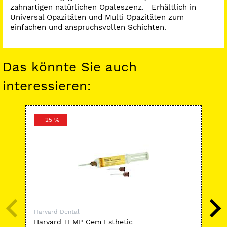
zahnartigen natürlichen Opaleszenz. Erhältlich in
Universal Opazitäten und Multi Opazitäten zum
einfachen und anspruchsvollen Schichten.
Das könnte Sie auch
interessieren:
-25 %
-
Harvard Dental
Har
Harvard TEMP Cem Esthetic
Ha