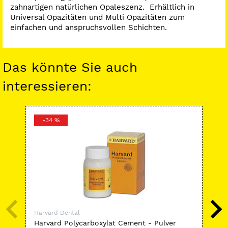
zahnartigen natürlichen Opaleszenz. Erhältlich in
Universal Opazitäten und Multi Opazitäten zum
einfachen und anspruchsvollen Schichten.
Das könnte Sie auch
interessieren:
-34 %
-
Harvard Dental
Har
Harvard Polycarboxylat Cement - Pulver
Har