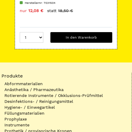
Herstellernr: 7031504
H
nur
12,08 €
statt
18,50 €
nu
In den Warenkorb
Produkte
Abformmaterialien
Anästhetika / Pharmazeutika
Rotierende Instrumente / Okklusions-Prüfmittel
Desinfektions- / Reinigungsmittel
Hygiene- / Einwegartikel
Füllungsmaterialien
Prophylaxe
Instrumente
Prothetik / provisorische Kronen