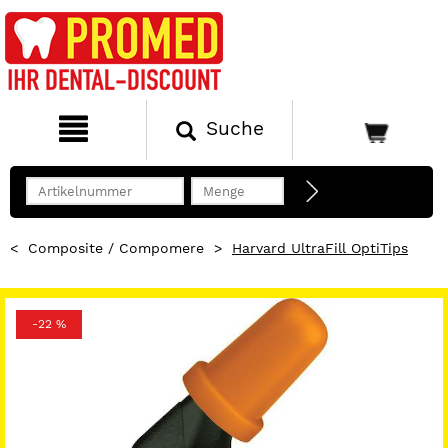
Suche
<
Composite / Compomere
>
Harvard UltraFill OptiTips
-22 %