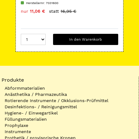
Herstellernr: 7031600
H
nur
11,06 €
statt
16,95 €
nu
In den Warenkorb
Produkte
Abformmaterialien
Anästhetika / Pharmazeutika
Rotierende Instrumente / Okklusions-Prüfmittel
Desinfektions- / Reinigungsmittel
Hygiene- / Einwegartikel
Füllungsmaterialien
Prophylaxe
Instrumente
Prothetik / provisorische Kronen