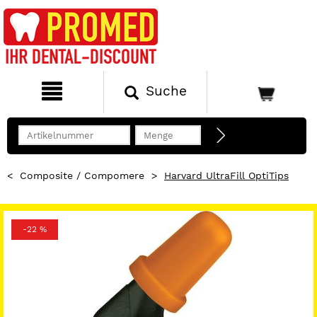
Suche
<
Composite / Compomere
>
Harvard UltraFill OptiTips
-22 %