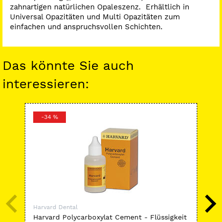
zahnartigen natürlichen Opaleszenz. Erhältlich in
Universal Opazitäten und Multi Opazitäten zum
einfachen und anspruchsvollen Schichten.
Das könnte Sie auch
interessieren:
-34 %
-
Harvard Dental
Har
Harvard Polycarboxylat Cement - Flüssigkeit
Har