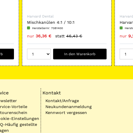
Harvard Dental
Harvard
Mischkanülen 4:1 / 10:1
Harva
normal
Herstellernr: 7081400
Herst
nur
36,36 €
statt
46,43 €
nur
9,
rb
In den Warenkorb
vice
Kontakt
wsletter
Kontakt/Anfrage
rvice-Vorteile
Neukundenanmeldung
tourenschein
Kennwort vergessen
okie-Einstellungen
Q-Häufig gestellte
agen