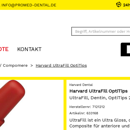
INFO@PROMED-DENTAL.DE
24
OTE
KONTAKT
 / Compomere
>
Harvard UltraFill OptiTips
Harvard Dental
Harvard UltraFill OptiTips
UltraFill, Dentin, OptiTips
Herstellernr:
7121212
Artikelnr:
633168
UltraFill ist ein Ultra Gloss
Composite für anteriore und