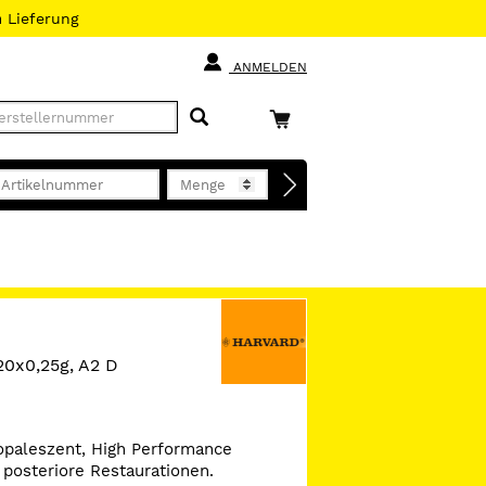
h
Lieferung
ANMELDEN
 20x0,25g, A2 D
, opaleszent, High Performance
 posteriore Restaurationen.