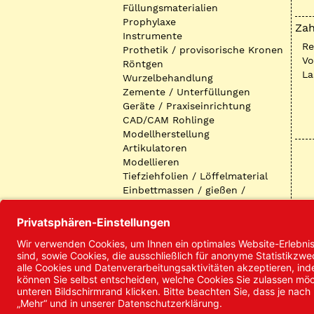
Füllungsmaterialien
Prophylaxe
Zah
Instrumente
R
Prothetik / provisorische Kronen
Vo
Röntgen
La
Wurzelbehandlung
Zemente / Unterfüllungen
Geräte / Praxiseinrichtung
CAD/CAM Rohlinge
Modellherstellung
Artikulatoren
Modellieren
Tiefziehfolien / Löffelmaterial
Einbettmassen / gießen /
ausbetten / löten
Oberflächenbearbeitung
Keramik
Verblendmaterialien
Instrumente
Kieferorthopädie /
Klammerdrähte
Verschiedenes (Labor)