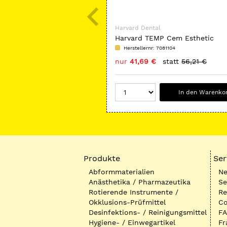
Harvard Dental
Harvard TEMP Cem Esthetic
Herstellernr: 7081104
nur
41,69 €
statt
56,21 €
In den Warenko
Produkte
Ser
Abformmaterialien
Ne
Anästhetika / Pharmazeutika
Se
Rotierende Instrumente /
Re
Okklusions-Prüfmittel
Co
Desinfektions- / Reinigungsmittel
FA
Hygiene- / Einwegartikel
Fr