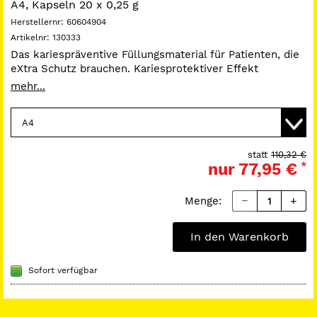
A4, Kapseln 20 x 0,25 g
Herstellernr:
60604904
Artikelnr:
130333
Das kariespräventive Füllungsmaterial für Patienten, die
eXtra Schutz brauchen. Kariesprotektiver Effekt
nachgewiesen. Besonders für junge, ältere und Patienten
mehr...
mit erhöhtem Kariesrisiko. Für alle Kavitätenklassen im
Front- sowie im kaukraftbelasteten Seitenzahnbereich.
statt
110,32 €
nur
77,95 €
*
Menge:
In den Warenkorb
Sofort verfügbar