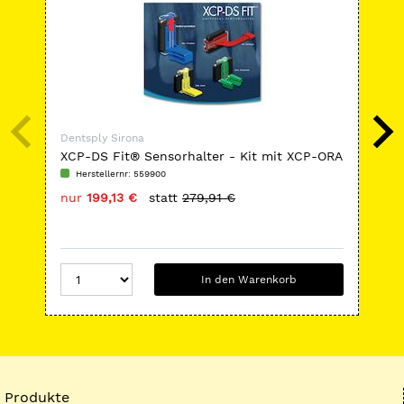
Dentsply Sirona
Den
XCP-DS Fit® Sensorhalter - Kit mit XCP-ORA
Zir
Herstellernr: 559900
H
nur
199,13 €
statt
279,91 €
nu
In den Warenkorb
Produkte