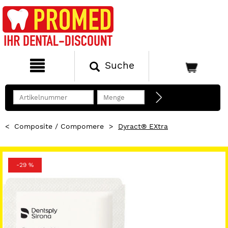
Suche
<
Composite / Compomere
>
Dyract® EXtra
-29 %