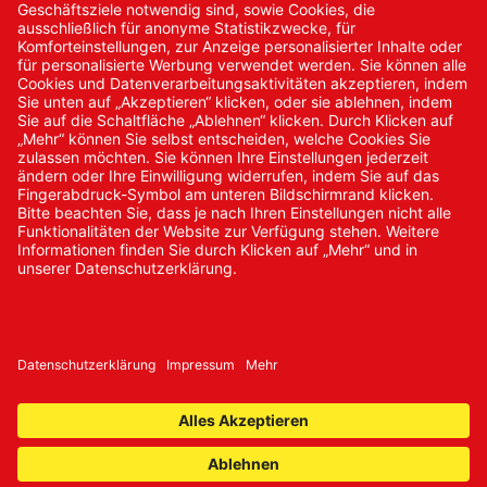
Kontakt/Anfrage
Neukundenanmeldung
Kennwort vergessen
Bestellungen
Sendung verfolgen
© 2024 Promed Vertriebsgesellschaft mbH | Alle Rechte
vorbehalten
* Alle Preise zzgl. gesetzlicher Mehrwertsteuer
Impressum
AGB
Datenschutz
Nachhaltigkeit