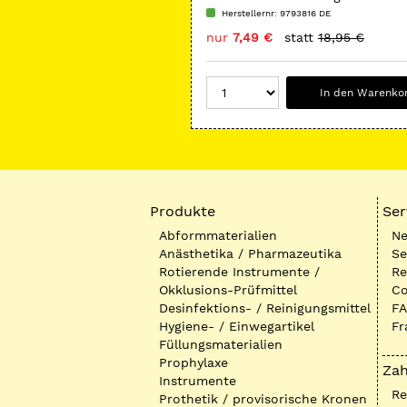
Polyäthylen/Papier
Herstellernr: 9793816 DE
nur
7,49 €
statt
18,95 €
In den Warenko
Produkte
Ser
Abformmaterialien
Ne
Anästhetika / Pharmazeutika
Se
Rotierende Instrumente /
Re
Okklusions-Prüfmittel
Co
Desinfektions- / Reinigungsmittel
FA
Hygiene- / Einwegartikel
Fr
Füllungsmaterialien
Prophylaxe
Zah
Instrumente
R
Prothetik / provisorische Kronen