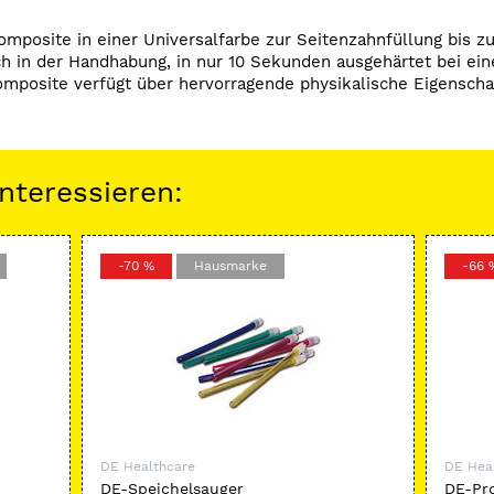
omposite in einer Universalfarbe zur Seitenzahnfüllung bis
ch in der Handhabung, in nur 10 Sekunden ausgehärtet bei ein
mposite verfügt über hervorragende physikalische Eigenschaf
nteressieren:
-70 %
Hausmarke
-66 
DE Healthcare
DE Hea
DE-Speichelsauger
DE-Pr