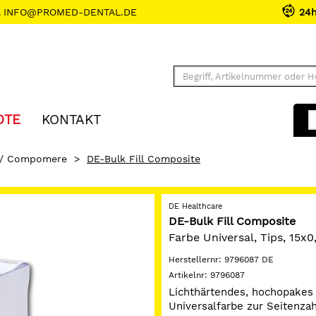
INFO@PROMED-DENTAL.DE
24
OTE
KONTAKT
 / Compomere
>
DE-Bulk Fill Composite
DE Healthcare
DE-Bulk Fill Composite
Farbe Universal, Tips, 15x0
Herstellernr:
9796087 DE
Artikelnr:
9796087
Lichthärtendes, hochopakes 
Universalfarbe zur Seitenz