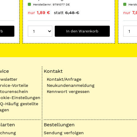
Herstellernr: 9791077 DE
Herst
nur
1,89 €
statt
6,48 €
nur
7,
rb
In den Warenkorb
vice
Kontakt
wsletter
Kontakt/Anfrage
rvice-Vorteile
Neukundenanmeldung
tourenschein
Kennwort vergessen
okie-Einstellungen
Q-Häufig gestellte
agen
larten
Bestellungen
echnung
Sendung verfolgen