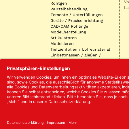
Vo
Röntgen
La
Wurzelbehandlung
Zemente / Unterfüllungen
Geräte / Praxiseinrichtung
CAD/CAM Rohlinge
Modellherstellung
Artikulatoren
Modellieren
Tiefziehfolien / Löffelmaterial
Einbettmassen / gießen /
ausbetten / löten
Oberflächenbearbeitung
Keramik
Verblendmaterialien
Instrumente
Kieferorthopädie /
Klammerdrähte
Verschiedenes (Labor)