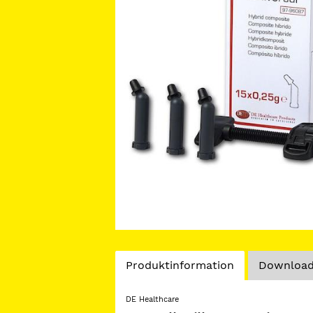
Current
Produktinformation
Download
Tab:
DE Healthcare