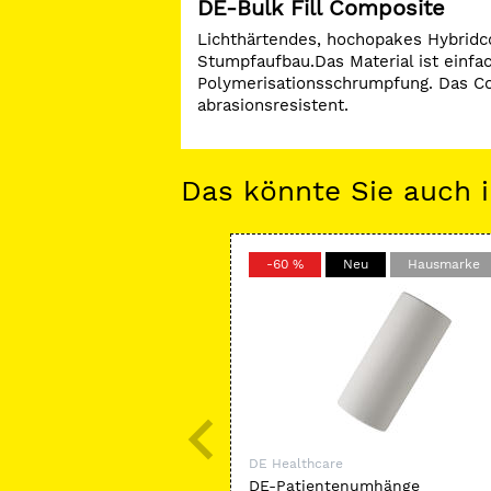
DE-Bulk Fill Composite
Lichthärtendes, hochopakes Hybridc
Stumpfaufbau.Das Material ist einfa
Polymerisationsschrumpfung. Das Co
abrasionsresistent.
Das könnte Sie auch i
-60 %
Neu
Hausmarke
DE Healthcare
DE-Patientenumhänge