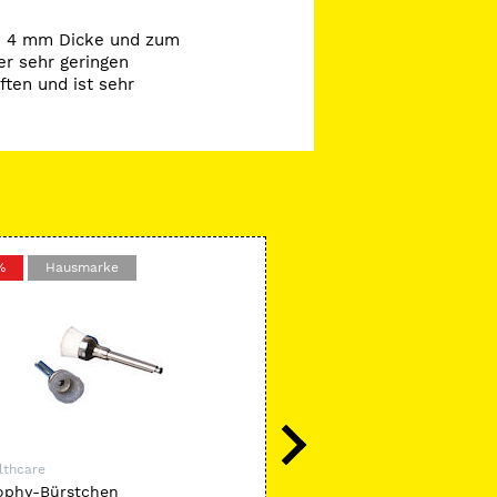
 zu 4 mm Dicke und zum
er sehr geringen
ten und ist sehr
%
Hausmarke
-40 %
Hausmarke
lthcare
DE Healthcare
ophy-Bürstchen
DE-Applikatoren Pack