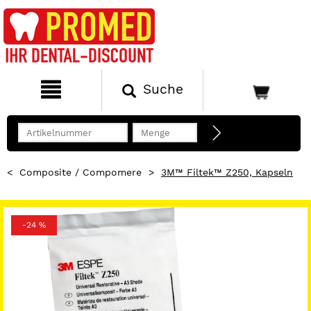
Suche
<
Composite / Compomere
>
3M™ Filtek™ Z250, Kapseln
-24 %