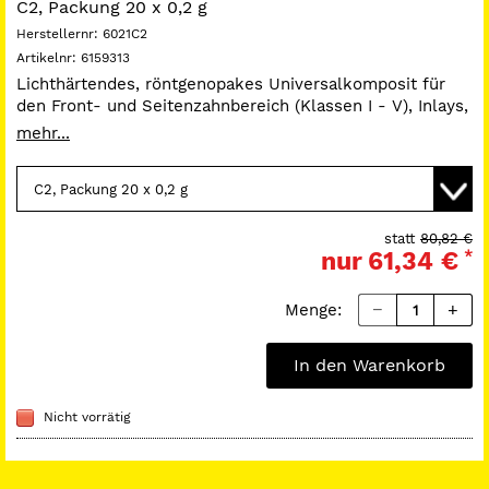
C2, Packung 20 x 0,2 g
Herstellernr:
6021C2
Artikelnr:
6159313
Lichthärtendes, röntgenopakes Universalkomposit für
den Front- und Seitenzahnbereich (Klassen I - V), Inlays,
Onlays, Veneers und für den Stumpf- und Höckeraufbau;
mehr...
mit reduzierter Polymerisationsschrumpfung und
reduzierter Polymerisationszeit. Höchste Ästhetik durch
den Chamäleon-Effekt, excellente Bruchfestigkeit,
ideale Viskosität für Front- und
Seitenzahnrestaurationen.
statt
80,82 €
nur
61,34 €
*
Menge:
In den Warenkorb
Nicht vorrätig