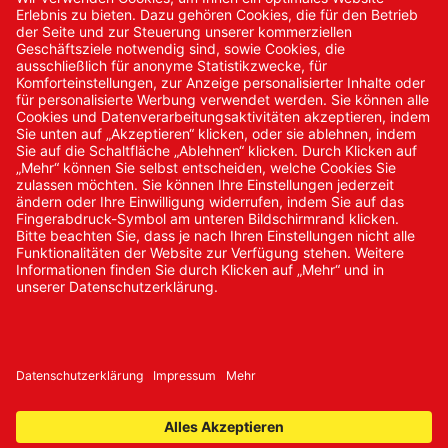
Kontakt
Kontakt/Anfrage
Neukundenanmeldung
Kennwort vergessen
Bestellungen
Sendung verfolgen
© 2024 Promed Vertriebsgesellschaft mbH | Alle Rechte
vorbehalten
* Alle Preise zzgl. gesetzlicher Mehrwertsteuer