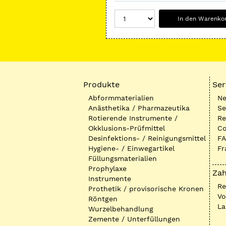
In den Warenko
Produkte
Ser
Abformmaterialien
Ne
Anästhetika / Pharmazeutika
Se
Rotierende Instrumente /
Re
Okklusions-Prüfmittel
Co
Desinfektions- / Reinigungsmittel
FA
Hygiene- / Einwegartikel
Fr
Füllungsmaterialien
Prophylaxe
Zah
Instrumente
R
Prothetik / provisorische Kronen
Vo
Röntgen
La
Wurzelbehandlung
Zemente / Unterfüllungen