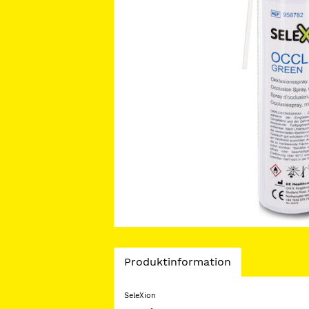
Current
Produktinformation
Tab:
SeleXion