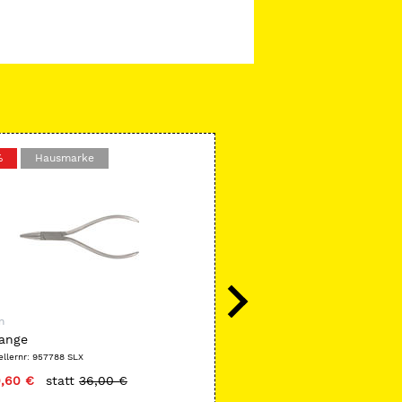
%
Hausmarke
Hausmarke
n
SeleXion
ange
Schiebelehre nach Boley
ellernr: 957788 SLX
Herstellernr: 957801 SLX
,60 €
statt
36,00 €
nur
23,19 €