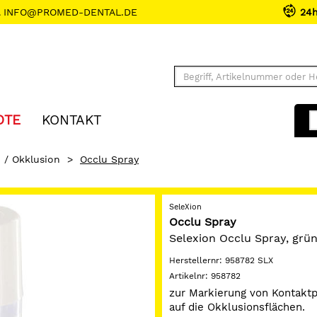
INFO@PROMED-DENTAL.DE
24
OTE
KONTAKT
n / Okklusion
>
Occlu Spray
SeleXion
Occlu Spray
Selexion Occlu Spray, grün
Herstellernr:
958782 SLX
Artikelnr:
958782
zur Markierung von Kontakt
auf die Okklusionsflächen.