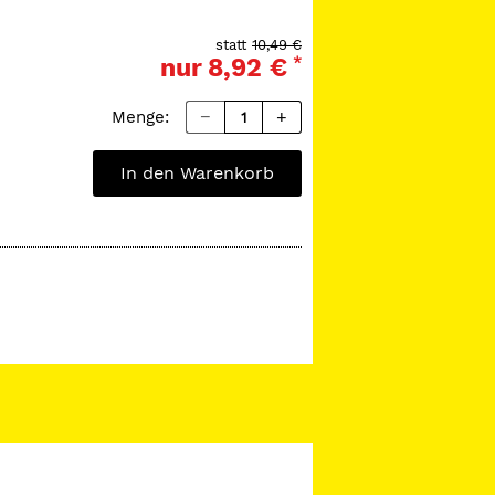
statt
10,49 €
nur
8,92 €
*
Menge:
In den Warenkorb