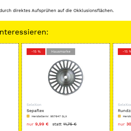
urch direktes Aufsprühen auf die Okklusionsflächen.
nteressieren:
-15 %
Hausmarke
-15 
SeleXion
SeleXio
Sepaflex
Rundz
Herstellernr: 957647 SLX
Herst
nur
9,99 €
statt
11,75 €
nur
30