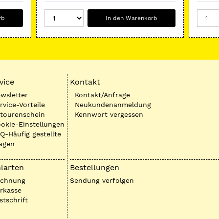
rb
In den Warenkorb
vice
Kontakt
wsletter
Kontakt/Anfrage
rvice-Vorteile
Neukundenanmeldung
tourenschein
Kennwort vergessen
okie-Einstellungen
Q-Häufig gestellte
agen
larten
Bestellungen
echnung
Sendung verfolgen
rkasse
stschrift