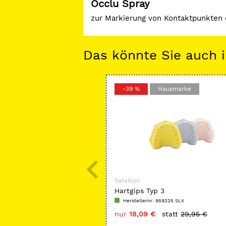
Occlu Spray
zur Markierung von Kontaktpunkten d
Das könnte Sie auch i
-39 %
Hausmarke
SeleXion
Hartgips Typ 3
Herstellernr: 959225 SLX
nur
18,09 €
statt
29,95 €