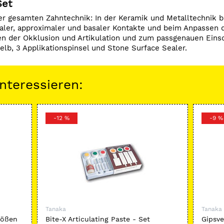
Set
er gesamten Zahntechnik: In der Keramik und Metalltechnik b
saler, approximaler und basaler Kontakte und beim Anpassen 
fen der Okklusion und Artikulation und zum passgenauen Einsc
gelb, 3 Applikationspinsel und Stone Surface Sealer.
nteressieren:
-12 %
-9 %
Tanaka
Tanaka
rößen
Bite-X Articulating Paste - Set
Gipsve