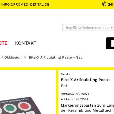
INFO@PROMED-DENTAL.DE
24
OTE
KONTAKT
n / Okklusion
>
Bite-X Articulating Paste - Set
Tanaka
Bite-X Articulating Paste -
Set
Herstellernr:
10021
Artikelnr:
4582524
Markierungspasten zum Einsa
der Keramik und Metalltechn