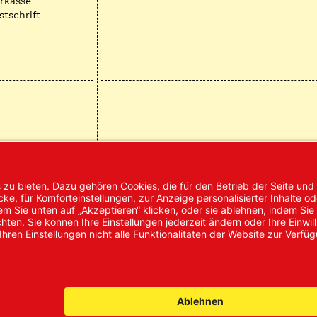
rkasse
stschrift
mpressum
AGB
Datenschutz
Nachhaltigke