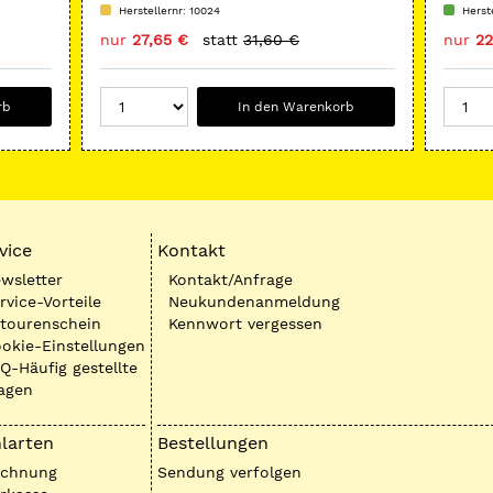
Herstellernr: 10024
Herst
nur
27,65 €
statt
31,60 €
nur
22
rb
In den Warenkorb
vice
Kontakt
wsletter
Kontakt/Anfrage
rvice-Vorteile
Neukundenanmeldung
tourenschein
Kennwort vergessen
okie-Einstellungen
Q-Häufig gestellte
agen
larten
Bestellungen
echnung
Sendung verfolgen