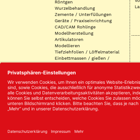
Vo
Röntgen
La
Wurzelbehandlung
Zemente / Unterfüllungen
Geräte / Praxiseinrichtung
CAD/CAM Rohlinge
Modellherstellung
Artikulatoren
Modellieren
Tiefziehfolien / Löffelmaterial
Einbettmassen / gießen /
ausbetten / löten
Oberflächenbearbeitung
Keramik
Verblendmaterialien
Instrumente
Kieferorthopädie /
Klammerdrähte
Verschiedenes (Labor)
I