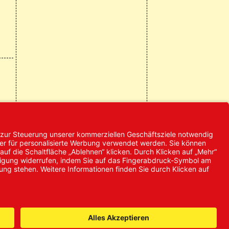
© 2024 Promed
Vertriebsgesellschaft mbH | Alle
Rechte vorbehalten
* Alle Preise zzgl. gesetzlicher
Mehrwertsteuer
it