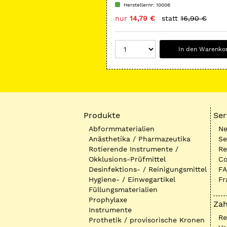
Herstellernr: 10006
nur
14,79 €
statt
16,90 €
In den Warenko
Produkte
Ser
Abformmaterialien
Ne
Anästhetika / Pharmazeutika
Se
Rotierende Instrumente /
Re
Okklusions-Prüfmittel
Co
Desinfektions- / Reinigungsmittel
FA
Hygiene- / Einwegartikel
Fr
Füllungsmaterialien
Prophylaxe
Zah
Instrumente
R
Prothetik / provisorische Kronen