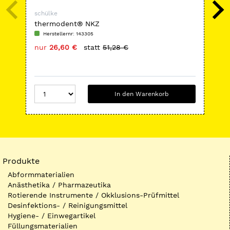
schülke
sch
thermodent® NKZ
ese
Herstellernr: 143305
H
nur
26,60 €
statt
51,28 €
nu
In den Warenkorb
Produkte
Abformmaterialien
Anästhetika / Pharmazeutika
Rotierende Instrumente / Okklusions-Prüfmittel
Desinfektions- / Reinigungsmittel
Hygiene- / Einwegartikel
Füllungsmaterialien