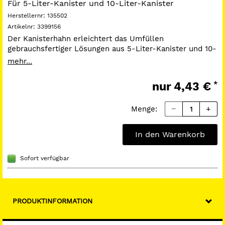
Für 5-Liter-Kanister und 10-Liter-Kanister
Herstellernr:
135502
Artikelnr:
3399156
Der Kanisterhahn erleichtert das Umfüllen
gebrauchsfertiger Lösungen aus 5-Liter-Kanister und 10-
Liter-Kanistern in Kleingebinde.
mehr...
nur
4,43 €
*
Menge:
In den Warenkorb
Sofort verfügbar
PRODUKTINFORMATION