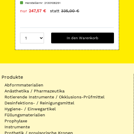
Ble
Herstellernr: 2130106251
H
nur
247,57 €
statt
335,00 €
nu
In den Warenkorb
Produkte
Abformmaterialien
Anästhetika / Pharmazeutika
Rotierende Instrumente / Okklusions-Prüfmittel
Desinfektions- / Reinigungsmittel
Hygiene- / Einwegartikel
Füllungsmaterialien
Prophylaxe
Instrumente
Prothetik / provisorische Kronen