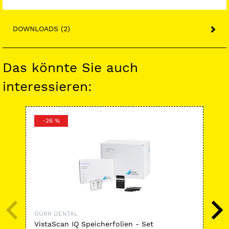
DOWNLOADS (2)
Das könnte Sie auch
interessieren:
-26 %
-
DÜRR DENTAL
DÜ
VistaScan IQ Speicherfolien - Set
Fil