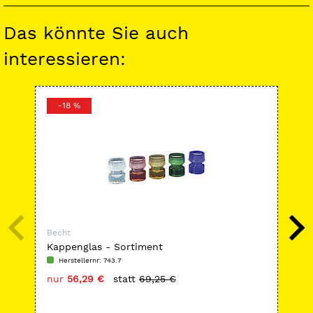
Das könnte Sie auch
interessieren:
-18 %
-
Becht
Bec
Kappenglas - Sortiment
Des
Herstellernr: 743.7
H
nur
56,29 €
statt
69,25 €
nu