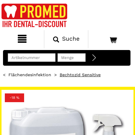
Suche
<
Flächendesinfektion
>
Bechtozid Sensitive
-18 %