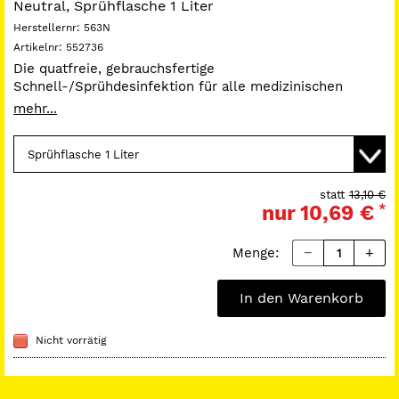
Neutral, Sprühflasche 1 Liter
Herstellernr:
563N
Artikelnr:
552736
Die quatfreie, gebrauchsfertige
Schnell-/Sprühdesinfektion für alle medizinischen
Oberflächen. Materialschonend und Wirtschaftlich.
mehr...
Wirkt bakterizid (einschl. MRSA) und levurozid in 1
Minute (EN 13624/13727)
Wirkt tuberkulozid (M.terrea) in 5 Minuten unter hoher
organischer Belastung (EN 14348)
Inaktiviert HBV/HCV/HIV/BVDV/Vaccinia-Viren in 1
statt
13,10 €
nur
10,69 €
*
Minute
Verhindert Atemwegsreizungen
Mit geringem Alkoholgehlat (< 30 %)
Menge:
In den Warenkorb
Nicht vorrätig