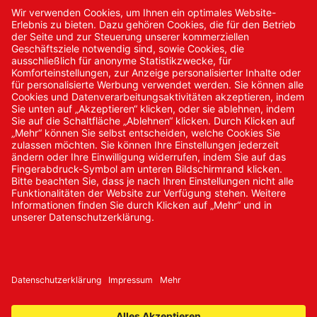
Kontakt
Kontakt/Anfrage
Neukundenanmeldung
Kennwort vergessen
Bestellungen
Sendung verfolgen
© 2024 Promed Vertriebsgesellschaft mbH | Alle Rechte
vorbehalten
* Alle Preise zzgl. gesetzlicher Mehrwertsteuer