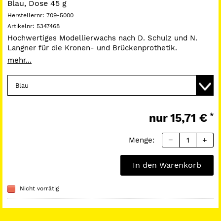
Blau, Dose 45 g
Herstellernr:
709-5000
Artikelnr:
5347468
Hochwertiges Modellierwachs nach D. Schulz und N.
Langner für die Kronen- und Brückenprothetik.
Erstarrungspunkt 62 °C. Sehr hart und doch bruchfest,
mehr...
ideales Sommerwachs. Einmalige Standfestigkeit,
vereinfacht den Aufbau von Zahnformen. Sehr gute
Modelliereigenschaften, gezieltes Aufsetzen von
Kauflächendetails. Sauber zu schaben, durch Zusatz von
Mikrowachsen absolut passgenau und kontraktionsarm.
nur
15,71 €
*
Frei von Kunststoffen.
Menge:
In den Warenkorb
Nicht vorrätig