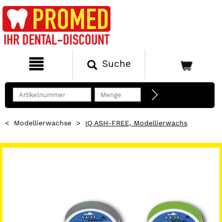
Suche
<
Modellierwachse
>
IQ ASH-FREE, Modellierwachs