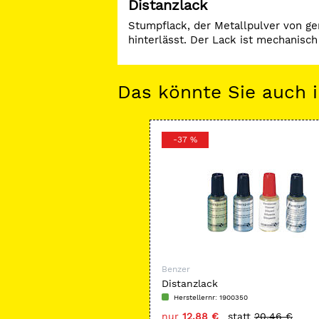
Distanzlack
Stumpflack, der Metallpulver von ge
hinterlässt. Der Lack ist mechanisch
Das könnte Sie auch i
-37 %
Benzer
Distanzlack
Herstellernr: 1900350
nur
12,88 €
statt
20,46 €