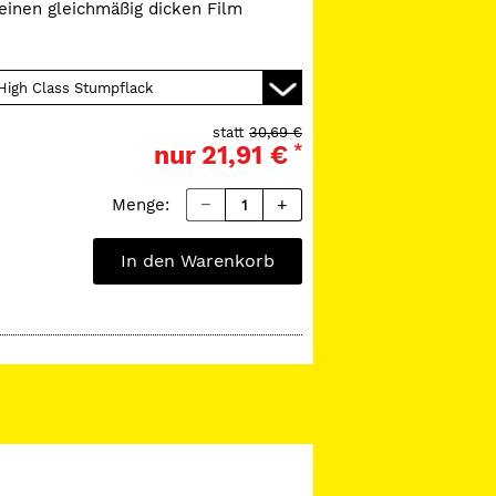
 einen gleichmäßig dicken Film
chanisch resistent und gegen alle
um Tiefziehen genügend hitzefest.
statt
30,69 €
nur
21,91 €
*
Menge:
In den Warenkorb