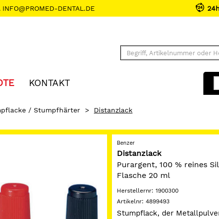
INFO@PROMED-DENTAL.DE
24
OTE
KONTAKT
pflacke / Stumpfhärter
>
Distanzlack
Benzer
Distanzlack
Purargent, 100 % reines Si
Flasche 20 ml
Herstellernr:
1900300
Artikelnr:
4899493
Stumpflack, der Metallpulve