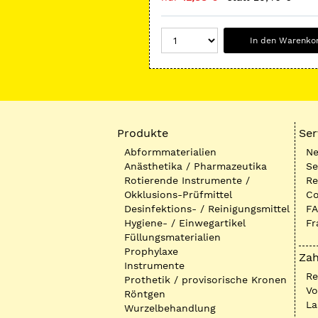
In den Warenko
Produkte
Ser
Abformmaterialien
Ne
Anästhetika / Pharmazeutika
Se
Rotierende Instrumente /
Re
Okklusions-Prüfmittel
Co
Desinfektions- / Reinigungsmittel
FA
Hygiene- / Einwegartikel
Fr
Füllungsmaterialien
Prophylaxe
Zah
Instrumente
R
Prothetik / provisorische Kronen
Vo
Röntgen
La
Wurzelbehandlung