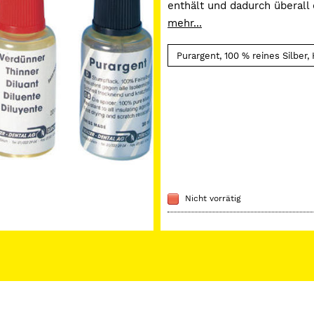
enthält und dadurch überall
hinterlässt. Der Lack ist me
mehr...
Isoliermittel immun. Auch z
Nicht vorrätig