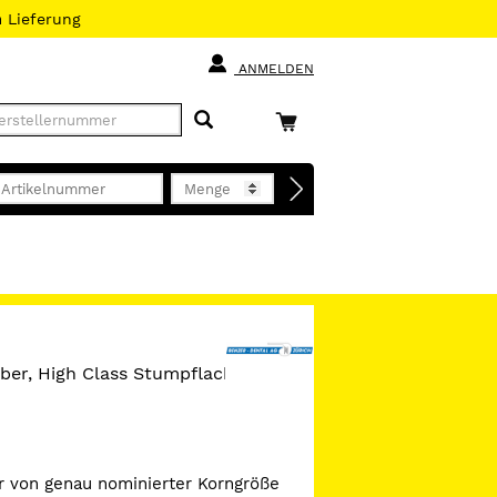
h
Lieferung
ANMELDEN
lber, High Class Stumpflack,
r von genau nominierter Korngröße