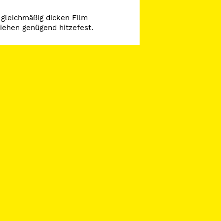
 gleichmäßig dicken Film
ziehen genügend hitzefest.