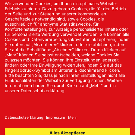
Kontakt
Kontakt/Anfrage
Neukundenanmeldung
Kennwort vergessen
Bestellungen
Sendung verfolgen
© 2024 Promed Vertriebsgesellschaft mbH | Alle Rechte
vorbehalten
* Alle Preise zzgl. gesetzlicher Mehrwertsteuer