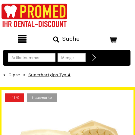
Suche
<
Gipse
>
Superhartgips Typ 4
-41 %
Hausmarke