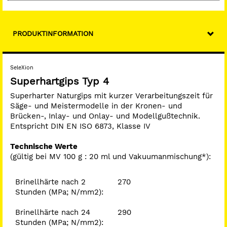
Abbindeexpansion (%):
0,10
Entformungszeit (Min):
30 - 40
PRODUKTINFORMATION
Verarbeitungszeit (Min):
4,5 - 5,5
*Anzumischen unter Verwendung von Aqua Dest, z.B.
SeleXion
DEHP 825 060
Superhartgips Typ 4
Superharter Naturgips mit kurzer Verarbeitungszeit für
Säge- und Meistermodelle in der Kronen- und
Brücken-, Inlay- und Onlay- und Modellgußtechnik.
Entspricht DIN EN ISO 6873, Klasse IV
Technische Werte
(gültig bei MV 100 g : 20 ml und Vakuumanmischung*):
Brinellhärte nach 2
270
Stunden (MPa; N/mm2):
Brinellhärte nach 24
290
Stunden (MPa; N/mm2):