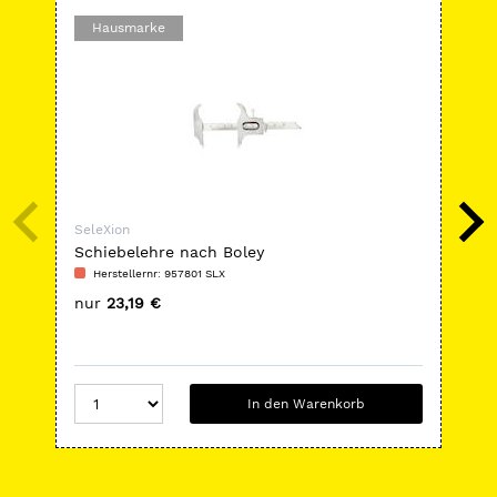
Hausmarke
-
SeleXion
Sel
Schiebelehre nach Boley
Sei
Herstellernr: 957801 SLX
H
nur
23,19 €
nu
In den Warenkorb