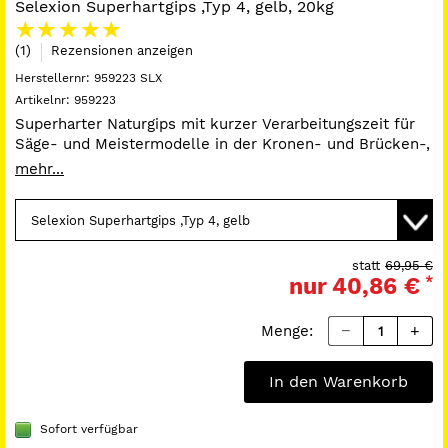
Selexion Superhartgips ,Typ 4, gelb, 20kg
(1)
Rezensionen anzeigen
Herstellernr:
959223 SLX
Artikelnr:
959223
Superharter Naturgips mit kurzer Verarbeitungszeit für
Säge- und Meistermodelle in der Kronen- und Brücken-,
Inlay- und Onlay- und Modellgußtechnik. Entspricht DIN
mehr...
EN ISO 6873, Klasse IV
Technische Werte
(gültig bei MV 100 g : 20 ml und Vakuumanmischung*):
statt
69,95 €
nur
40,86 €
*
Brinellhärte nach 2
270
Stunden (MPa; N/mm2):
Menge:
Brinellhärte nach 24
290
Stunden (MPa; N/mm2):
In den Warenkorb
Druckfestigkeit nach 1
60 (8.700 psi)
Sofort verfügbar
Stunde (MPa; N/mm2):