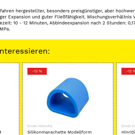
fahren hergestellter, besonders preisgünstiger, aber hochwer
ger Expansion und guter Fließfähigkeit. Mischungsverhältnis W
ezeit: 10 - 12 Minuten, Abbindeexpansion nach 2 Stunden: 0,1
 MPa.
nteressieren:
-12 %
-12 
Ernst Hinrichs
Ernst H
d
Silikonmanschette Modellform
HinriD