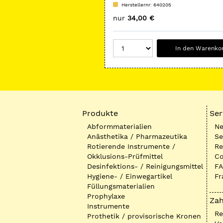
Kunststoffe
Herstellernr: 640205
nur
34,00 €
In den Warenko
Produkte
Ser
Abformmaterialien
Ne
Anästhetika / Pharmazeutika
Se
Rotierende Instrumente /
Re
Okklusions-Prüfmittel
Co
Desinfektions- / Reinigungsmittel
FA
Hygiene- / Einwegartikel
Fr
Füllungsmaterialien
Prophylaxe
Zah
Instrumente
R
Prothetik / provisorische Kronen