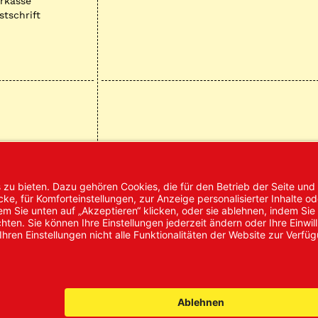
rkasse
stschrift
mpressum
AGB
Datenschutz
Nachhaltigke