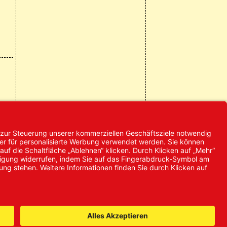
© 2024 Promed
Vertriebsgesellschaft mbH | Alle
Rechte vorbehalten
* Alle Preise zzgl. gesetzlicher
Mehrwertsteuer
it