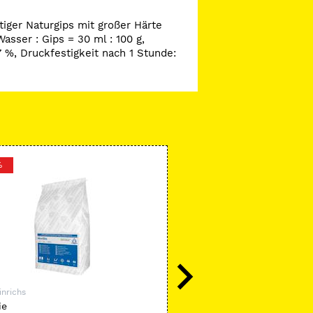
tiger Naturgips mit großer Härte
asser : Gips = 30 ml : 100 g,
7 %, Druckfestigkeit nach 1 Stunde:
%
-12 %
inrichs
Ernst Hinrichs
ie
Mounting Stone