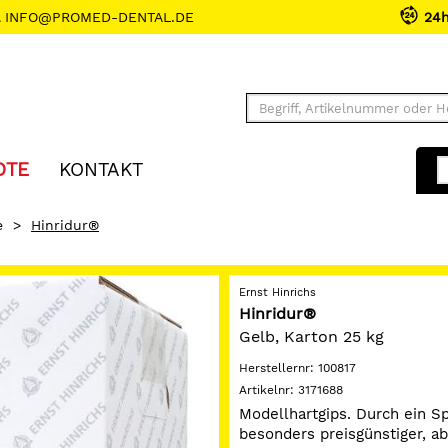
INFO@PROMED-DENTAL.DE
24
OTE
KONTAKT
e
>
Hinridur®
Ernst Hinrichs
Hinridur®
Gelb, Karton 25 kg
Herstellernr:
100817
Artikelnr:
3171688
Modellhartgips. Durch ein Sp
besonders preisgünstiger, a