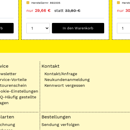
Herstellernr: 892005
Herst
nur
29,66 €
statt
33,80 €
nur
30
rb
In den Warenkorb
vice
Kontakt
wsletter
Kontakt/Anfrage
rvice-Vorteile
Neukundenanmeldung
tourenschein
Kennwort vergessen
okie-Einstellungen
Q-Häufig gestellte
agen
larten
Bestellungen
echnung
Sendung verfolgen