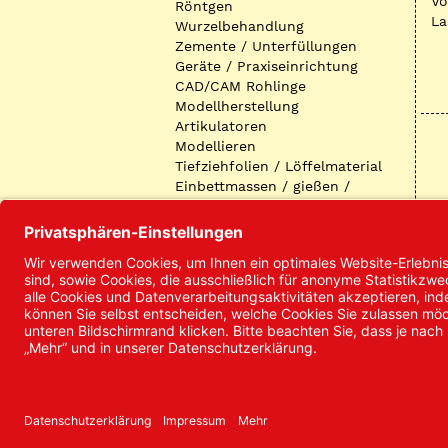
Vo
Röntgen
La
Wurzelbehandlung
Zemente / Unterfüllungen
Geräte / Praxiseinrichtung
CAD/CAM Rohlinge
Modellherstellung
Artikulatoren
Modellieren
Tiefziehfolien / Löffelmaterial
Einbettmassen / gießen /
ausbetten / löten
Oberflächenbearbeitung
Keramik
Verblendmaterialien
Instrumente
Kieferorthopädie /
Klammerdrähte
Verschiedenes (Labor)
I