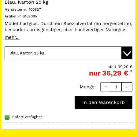
Blau, Karton 25 kg
Herstellernr:
100827
Artikelnr:
6162085
Modellhartgips. Durch ein Spezialverfahren hergestellter,
besonders preisgünstiger, aber hochwertiger Naturgips
mit großer Härte und hoher Kantenfestigkeit bei geringer
mehr...
Expansion und guter Fließfähigkeit. Mischungsverhältnis
Wasser : Gips = 30 ml : 100 g, Verarbeitungszeit: 5
Minuten, Abbindezeit: 10 - 12 Minuten, Abbindeexpansion
nach 2 Stunden: 0,17 %, Druckfestigkeit nach 1 Stunde:
23 MPa, Druckfestigkeit trocken: 50 MPa.
statt
39,20 €
nur
36,29 €
*
Menge:
In den Warenkorb
Sofort verfügbar