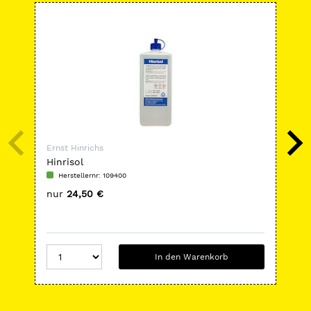
-
Ernst Hinrichs
Ern
Hinrisol
Mo
Herstellernr: 109400
H
nur
24,50 €
nu
In den Warenkorb