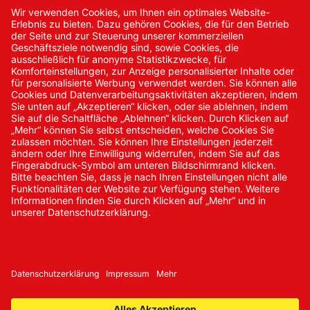
Kontakt
Kontakt/Anfrage
Neukundenanmeldung
Kennwort vergessen
Bestellungen
Sendung verfolgen
© 2024 Promed Vertriebsgesellschaft mbH | Alle Rechte
vorbehalten
* Alle Preise zzgl. gesetzlicher Mehrwertsteuer