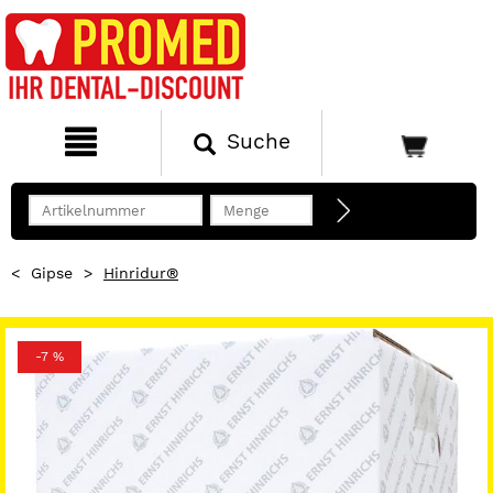
Suche
<
Gipse
>
Hinridur®
-7 %