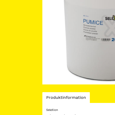
Current
Produktinformation
Tab:
SeleXion