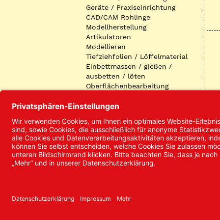
Geräte / Praxiseinrichtung
CAD/CAM Rohlinge
Modellherstellung
Artikulatoren
Modellieren
Tiefziehfolien / Löffelmaterial
Einbettmassen / gießen /
ausbetten / löten
Oberflächenbearbeitung
Keramik
Verblendmaterialien
Instrumente
Kieferorthopädie /
Klammerdrähte
Verschiedenes (Labor)
I