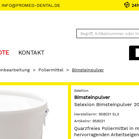
INFO@PROMED-DENTAL.DE
24
OTE
KONTAKT
enbearbeitung
>
Poliermittel
>
Bimsteinpulver
SeleXion
Bimsteinpulver
Selexion Bimsteinpulver 2
Herstellernr:
958021 SLX
Artikelnr:
958021
Quarzfreies Poliermittel in m
hervorragenden Arbeitseige