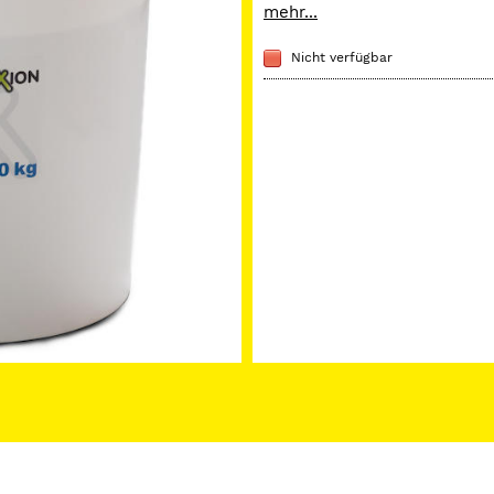
umweltfreundliches Naturpr
mehr...
Nicht verfügbar