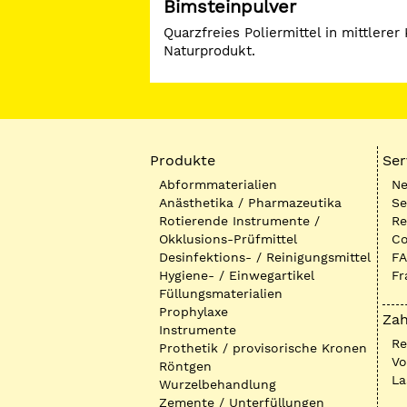
Bimsteinpulver
Quarzfreies Poliermittel in mittler
Naturprodukt.
Produkte
Ser
Abformmaterialien
Ne
Anästhetika / Pharmazeutika
Se
Rotierende Instrumente /
Re
Okklusions-Prüfmittel
Co
Desinfektions- / Reinigungsmittel
FA
Hygiene- / Einwegartikel
Fr
Füllungsmaterialien
Prophylaxe
Zah
Instrumente
R
Prothetik / provisorische Kronen
Vo
Röntgen
La
Wurzelbehandlung
Zemente / Unterfüllungen