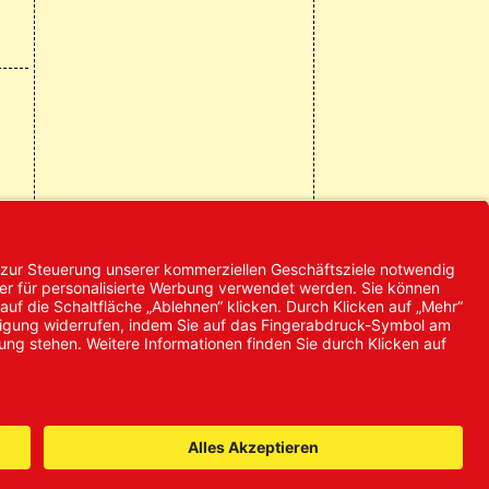
© 2024 Promed
Vertriebsgesellschaft mbH | Alle
Rechte vorbehalten
* Alle Preise zzgl. gesetzlicher
Mehrwertsteuer
it