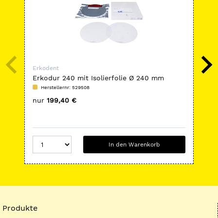
Erkodent
Erk
Erkodur 240 mit Isolierfolie Ø 240 mm
Gus
Herstellernr: 529508
H
nur
199,40 €
nu
In den Warenkorb
Produkte