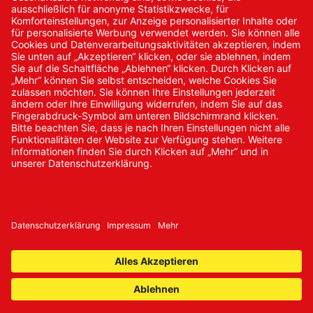
Neukundenanmeldung
Kennwort vergessen
Bestellungen
Sendung verfolgen
© 2024 Promed Vertriebsgesellschaft mbH | Alle Rechte
vorbehalten
* Alle Preise zzgl. gesetzlicher Mehrwertsteuer
Impressum
AGB
Datenschutz
Nachhaltigkeit