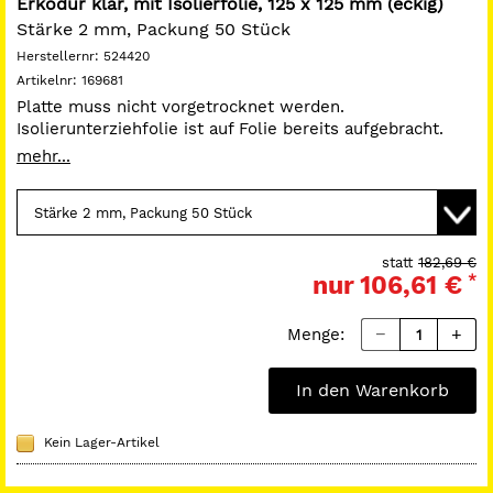
Erkodur klar, mit Isolierfolie, 125 x 125 mm (eckig)
Stärke 2 mm, Packung 50 Stück
Herstellernr:
524420
Artikelnr:
169681
Platte muss nicht vorgetrocknet werden.
Isolierunterziehfolie ist auf Folie bereits aufgebracht.
Zähharte Folie. Verbindet sich mit Acrylat. Einsatzgebiet:
mehr...
Miniplastschienen, Aufbissschienen, Gusskäppchen,
Implantatschienen, Knirscherschienen, Michiganschienen,
Verbandplatten, Retainer. Farbe Glasklar.
statt
182,69 €
nur
106,61 €
*
Menge:
In den Warenkorb
Kein Lager-Artikel