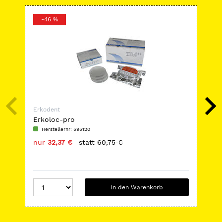
-46 %
Erkodent
Erk
Erkoloc-pro
PL
Herstellernr: 595120
H
nur
32,37 €
statt
60,75 €
nu
In den Warenkorb