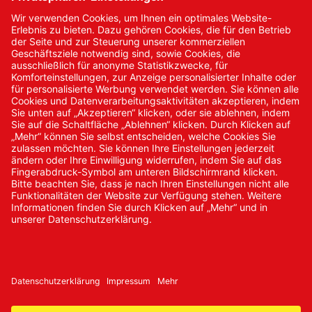
Kontakt
Kontakt/Anfrage
Neukundenanmeldung
Kennwort vergessen
Bestellungen
Sendung verfolgen
© 2024 Promed Vertriebsgesellschaft mbH | Alle Rechte
vorbehalten