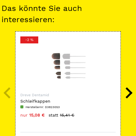
Das könnte Sie auch
interessieren:
-2 %
-
Dreve Dentamid
Dre
Schleifkappen
Dru
kla
Herstellernr: D38230S3
H
nur
15,08 €
statt
15,41 €
nu