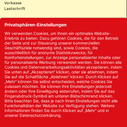
Vorkasse
Lastschrift
Kontakt
Kontakt/Anfrage
Neukundenanmeldung
Kennwort vergessen
Bestellungen
Sendung verfolgen