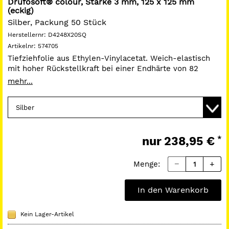
Drufosoft® colour, Stärke 3 mm, 125 x 125 mm
(eckig)
Silber, Packung 50 Stück
Herstellernr:
D4248X20SQ
Artikelnr:
574705
Tiefziehfolie aus Ethylen-Vinylacetat. Weich-elastisch
mit hoher Rückstellkraft bei einer Endhärte von 82
Shore A. Laminierbar und bestens geeignet für
mehr...
individuellen Sportmundschutz wie den Dreve
Mouthguard, Positioner und Dublierformen.
www.dentamid.dreve.de
nur
238,95 €
*
Menge:
In den Warenkorb
Kein Lager-Artikel