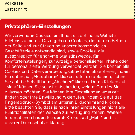
Vorkasse
Lastschrift
Kontakt
Kontakt/Anfrage
Neukundenanmeldung
Kennwort vergessen
Bestellungen
Sendung verfolgen