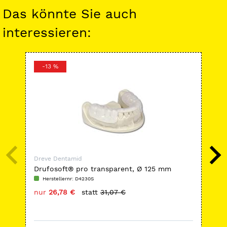
Das könnte Sie auch
interessieren:
-13 %
-
Dreve Dentamid
Dre
Drufosoft® pro transparent, Ø 125 mm
Mod
(rund)
Herstellernr: D4230S
H
nur
26,78 €
statt
31,07 €
nu