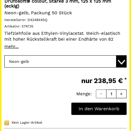
Drufosoft® colour, Stärke 3 mm, 125 x 125 mm
(eckig)
Neon-gelb, Packung 50 Stück
Herstellernr:
D4248X4SQ
Artikelnr:
574735
Tiefziehfolie aus Ethylen-Vinylacetat. Weich-elastisch
mit hoher Rückstellkraft bei einer Endhärte von 82
Shore A. Laminierbar und bestens geeignet für
mehr...
individuellen Sportmundschutz wie den Dreve
Mouthguard, Positioner und Dublierformen.
www.dentamid.dreve.de
nur
238,95 €
*
Menge:
In den Warenkorb
Kein Lager-Artikel