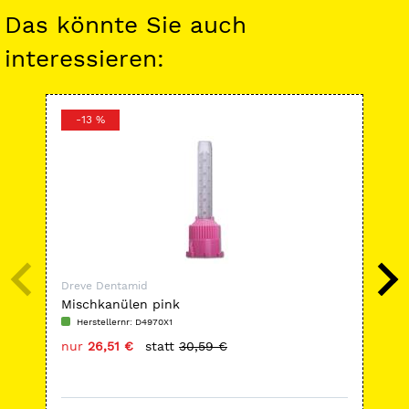
Das könnte Sie auch
interessieren:
-13 %
-
Dreve Dentamid
Dre
Mischkanülen pink
Eye
Herstellernr: D4970X1
H
nur
26,51 €
statt
30,59 €
nu