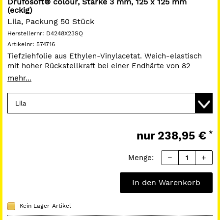
Drufosoft® colour, Stärke 3 mm, 125 x 125 mm
(eckig)
Lila, Packung 50 Stück
Herstellernr:
D4248X23SQ
Artikelnr:
574716
Tiefziehfolie aus Ethylen-Vinylacetat. Weich-elastisch
mit hoher Rückstellkraft bei einer Endhärte von 82
Shore A. Laminierbar und bestens geeignet für
mehr...
individuellen Sportmundschutz wie den Dreve
Mouthguard, Positioner und Dublierformen.
www.dentamid.dreve.de
nur
238,95 €
*
Menge:
In den Warenkorb
Kein Lager-Artikel