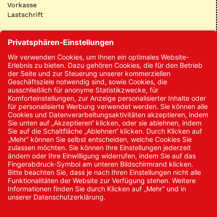
Vorkasse
Lastschrift
Kontakt
Kontakt/Anfrage
Neukundenanmeldung
Kennwort vergessen
Bestellungen
Sendung verfolgen