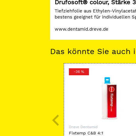
Drufosoft® colour, Stärke 
Tiefziehfolie aus Ethylen-Vinylaceta
bestens geeignet für individuellen
www.dentamid.dreve.de
Das könnte Sie auch i
-36 %
Dreve Dentamid
Fixtemp C&B 4:1