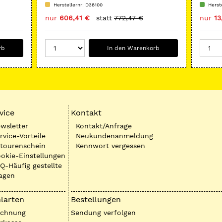
Löffel
Herstellernr: D38100
Herst
mm (r
nur
606,41 €
statt
772,47 €
nur
13
rb
In den Warenkorb
vice
Kontakt
wsletter
Kontakt/Anfrage
rvice-Vorteile
Neukundenanmeldung
tourenschein
Kennwort vergessen
okie-Einstellungen
Q-Häufig gestellte
agen
larten
Bestellungen
echnung
Sendung verfolgen