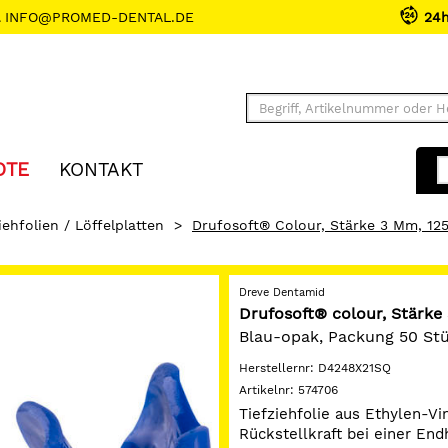
INFO@PROMED-DENTAL.DE
24
OTE
KONTAKT
iehfolien / Löffelplatten
>
Drufosoft® Colour, Stärke 3 Mm, 125
Dreve Dentamid
Drufosoft® colour, Stärke
Blau-opak, Packung 50 St
Herstellernr:
D4248X21SQ
Artikelnr:
574706
Tiefziehfolie aus Ethylen-Vi
Rückstellkraft bei einer End