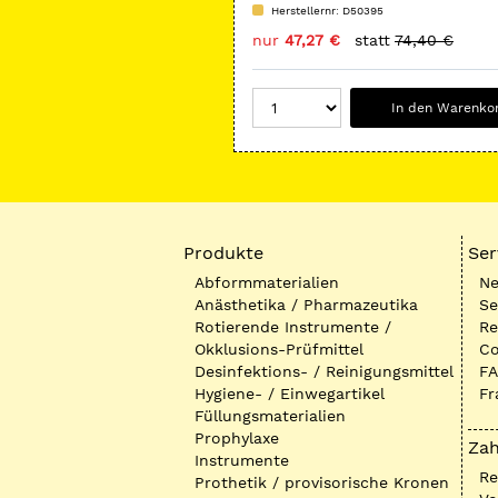
Herstellernr: D50395
nur
47,27 €
statt
74,40 €
In den Warenko
Produkte
Ser
Abformmaterialien
Ne
Anästhetika / Pharmazeutika
Se
Rotierende Instrumente /
Re
Okklusions-Prüfmittel
Co
Desinfektions- / Reinigungsmittel
FA
Hygiene- / Einwegartikel
Fr
Füllungsmaterialien
Prophylaxe
Zah
Instrumente
R
Prothetik / provisorische Kronen