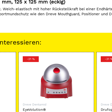
3 mm, 125 x 125 mm (eckig)
t. Weich-elastisch mit hoher Rückstellkraft bei einer Endhär
 Sportmundschutz wie den Dreve Mouthguard, Positioner und D
nteressieren:
-21 %
-31 
Dreve Dentamid
Dreve 
EyeVolution®
Drufop