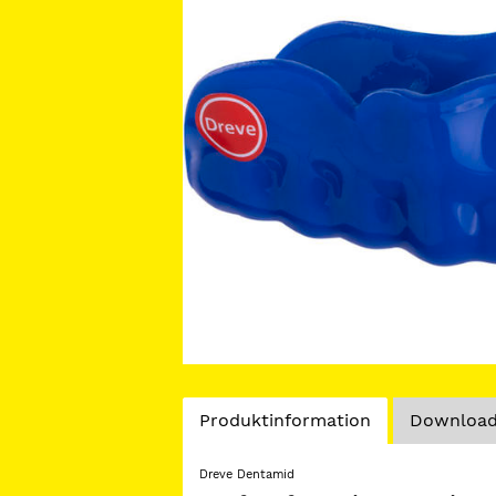
Current
Produktinformation
Downloads
Tab:
Dreve Dentamid