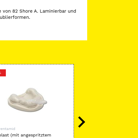
te von 82 Shore A. Laminierbar und
ublierformen.
%
-31 %
Dentamid
Dreve Dentamid
last (mit angespritztem
NanoVarnish