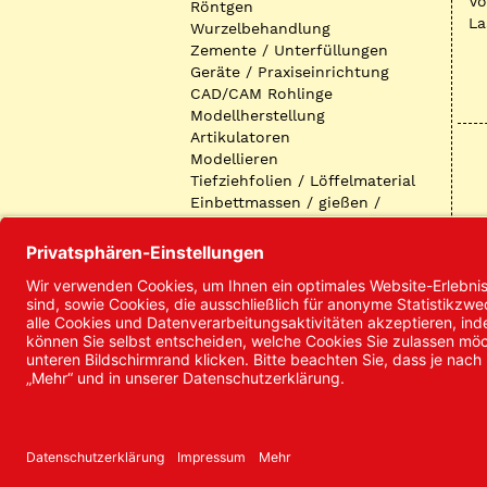
Vo
Röntgen
La
Wurzelbehandlung
Zemente / Unterfüllungen
Geräte / Praxiseinrichtung
CAD/CAM Rohlinge
Modellherstellung
Artikulatoren
Modellieren
Tiefziehfolien / Löffelmaterial
Einbettmassen / gießen /
ausbetten / löten
Oberflächenbearbeitung
Keramik
Verblendmaterialien
Instrumente
Kieferorthopädie /
Klammerdrähte
Verschiedenes (Labor)
I