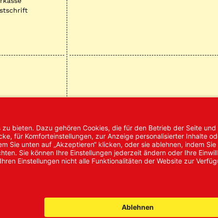
rkasse
stschrift
mpressum
AGB
Datenschutz
Nachhaltigke