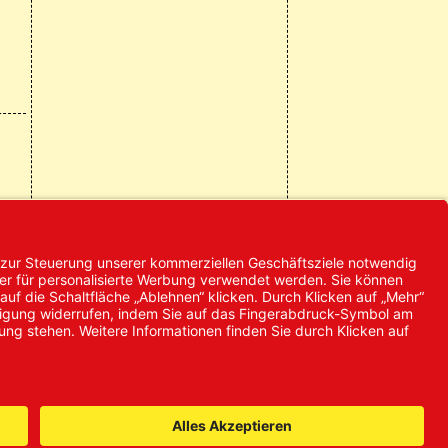
© 2024 Promed
Vertriebsgesellschaft mbH | Alle
Rechte vorbehalten
* Alle Preise zzgl. gesetzlicher
Mehrwertsteuer
it