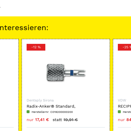
.
nteressieren:
-12 %
-25 
Dentsply Sirona
VDW
Radix-Anker® Standard,
RECIP
Steckschlüssel
Herstellernr: C019200000200
Herst
nur
17,41 €
statt
19,91 €
nur
84