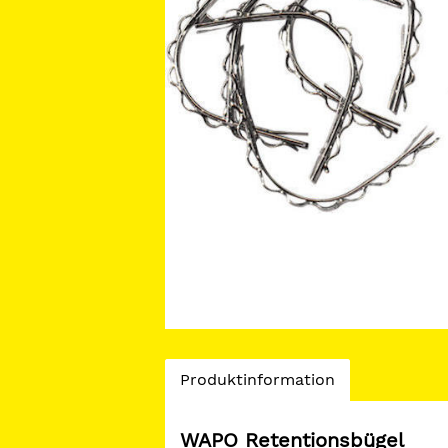
Current
Produktinformation
Tab:
WAPO Retentionsbügel