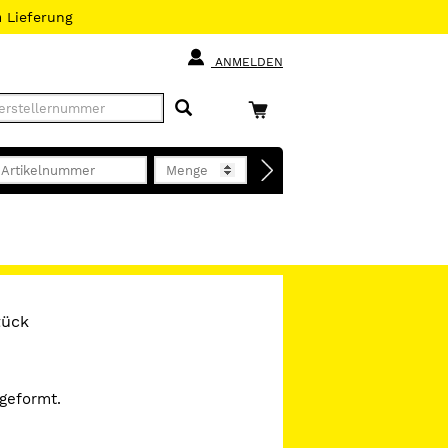
h
Lieferung
ANMELDEN
tück
 geformt.