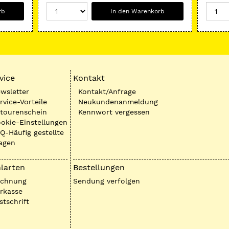
rb
In den Warenkorb
vice
Kontakt
wsletter
Kontakt/Anfrage
rvice-Vorteile
Neukundenanmeldung
tourenschein
Kennwort vergessen
okie-Einstellungen
Q-Häufig gestellte
agen
larten
Bestellungen
echnung
Sendung verfolgen
rkasse
stschrift