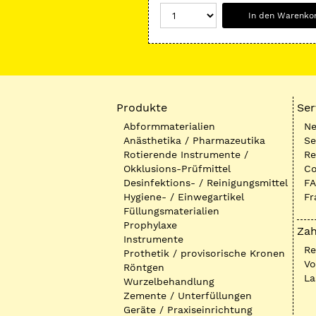
In den Warenko
Produkte
Ser
Abformmaterialien
Ne
Anästhetika / Pharmazeutika
Se
Rotierende Instrumente /
Re
Okklusions-Prüfmittel
Co
Desinfektions- / Reinigungsmittel
FA
Hygiene- / Einwegartikel
Fr
Füllungsmaterialien
Prophylaxe
Zah
Instrumente
R
Prothetik / provisorische Kronen
Vo
Röntgen
La
Wurzelbehandlung
Zemente / Unterfüllungen
Geräte / Praxiseinrichtung