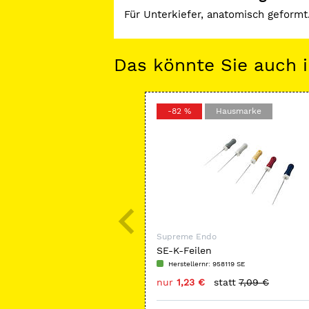
Für Unterkiefer, anatomisch geformt
Das könnte Sie auch i
-82 %
Hausmarke
Supreme Endo
SE-K-Feilen
Herstellernr: 958119 SE
nur
1,23 €
statt
7,09 €