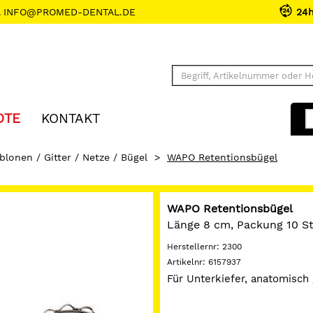
INFO@PROMED-DENTAL.DE
24
OTE
KONTAKT
blonen / Gitter / Netze / Bügel
>
WAPO Retentionsbügel
WAPO Retentionsbügel
Länge 8 cm, Packung 10 S
Herstellernr:
2300
Artikelnr:
6157937
Für Unterkiefer, anatomisch