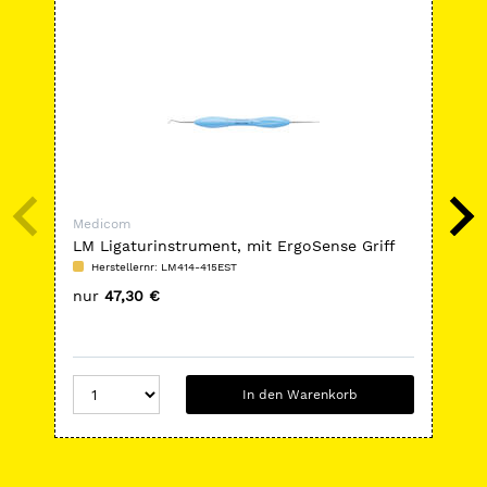
Medicom
Med
LM Ligaturinstrument, mit ErgoSense Griff
Ena
und RFID-Chip
Herstellernr: LM414-415EST
H
nur
47,30 €
nu
In den Warenkorb