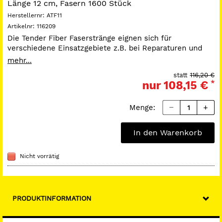
Länge 12 cm, Fasern 1600 Stück
Herstellernr:
ATF11
Artikelnr:
116209
Die Tender Fiber Faserstränge eignen sich für
verschiedene Einsatzgebiete z.B. bei Reparaturen und
Übergangsversorgungen. Daneben eignen sich die Tender
mehr...
Fiber Glasfasern auch für metallfreie Prothetik (z.B. bei
statt
116,20 €
Metall-Allergien), für einfache, stabile und vor allem
nur
108,15 €
*
ästhetisch befriedigende Schienungen oder auch KFO-
Retainer. Die Verstärkung und Reparatur von
Kunststoffprothesen ist neben der Verstärkung von
Menge:
Provisorien (Fasergerüst) ein wichtiges Einsatzgebiet.Sie
erweitern auch die Möglichkeiten zur
In den Warenkorb
Immediatversorgung bei Zahnverlust durch Trauma oder
ähnliches erheblich.
Nicht vorrätig
PRODUKTINFORMATION