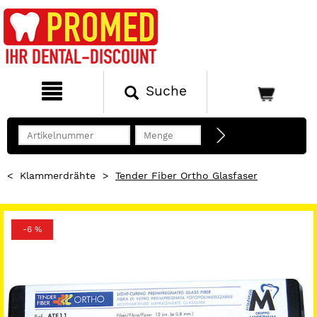
Suche
<
Klammerdrähte
>
Tender Fiber Ortho Glasfaser
-6 %